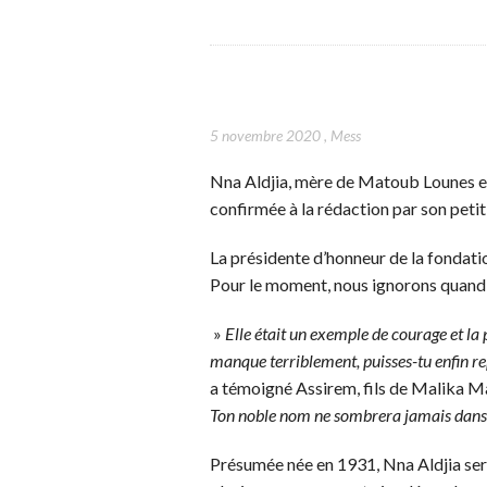
5 novembre 2020
,
Mess
Nna Aldjia, mère de Matoub Lounes es
confirmée à la rédaction par son petit
La présidente d’honneur de la fondati
Pour le moment, nous ignorons quand 
»
Elle était un exemple de courage et la pl
manque terriblement, puisses-tu enfin re
a témoigné Assirem, fils de Malika M
Ton noble nom ne sombrera jamais dans l’o
Présumée née en 1931, Nna Aldjia sera