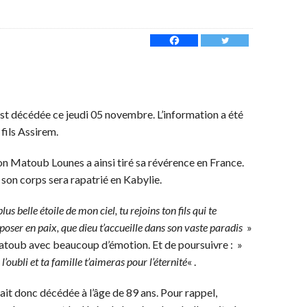
t décédée ce jeudi 05 novembre. L’information a été
 fils Assirem.
on Matoub Lounes a ainsi tiré sa révérence en France.
son corps sera rapatrié en Kabylie.
us belle étoile de mon ciel, tu rejoins ton fils qui te
poser en paix, que dieu t’accueille dans son vaste paradis
»
atoub avec beaucoup d’émotion. Et de poursuivre : »
ubli et ta famille t’aimeras pour l’éternité
« .
it donc décédée à l’âge de 89 ans. Pour rappel,