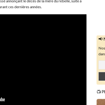
assé annonçant le décès de la mère du rebelle, suite à
durant ces dernières années.
📢 
Nos 
dans
📺 P