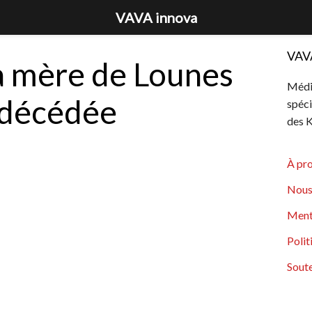
VAVA innova
VAV
la mère de Lounes
Média
 décédée
spéci
des K
À pr
Nous
Ment
Polit
Soute