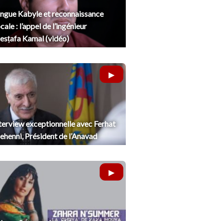
ngue Kabyle et reconnaissance
cale : l’appel de l’ingénieur
sṭafa Kamal (vidéo)
terview exceptionnelle avec Ferhat
henni, Président de l’Anavad