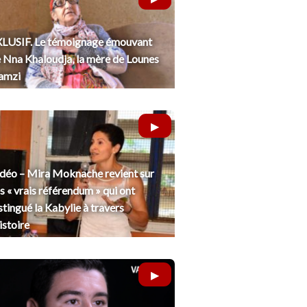
LUSIF. Le témoignage émouvant
 Nna Khaloudja, la mère de Lounes
amzi
déo – Mira Moknache revient sur
s « vrais référendum » qui ont
stingué la Kabylie à travers
histoire