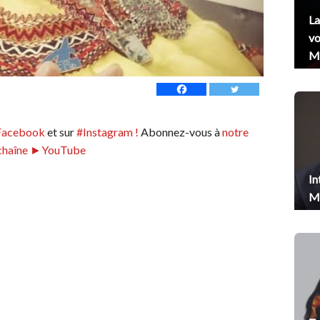
La
vo
Me
Facebook
et sur
#Instagram !
Abonnez-vous à
notre
chaîne ►YouTube
In
Me