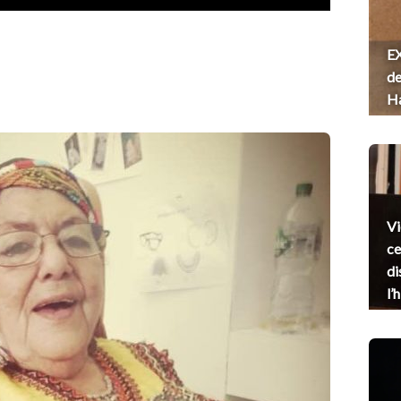
EX
de
H
Vi
ce
di
l’