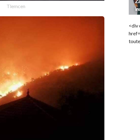
Za
Tlemcen
in
<div 
href
toute