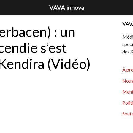
VAVA innova
VAV
erbacen) : un
Média
cendie s’est
spéci
des K
Kendira (Vidéo)
À pr
Nous
Ment
Polit
Soute