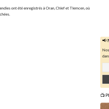
cendies ont été enregistrés à Oran, Chlef et Tlemcen, où
chées.
📢 
Nos 
dans
📺 P