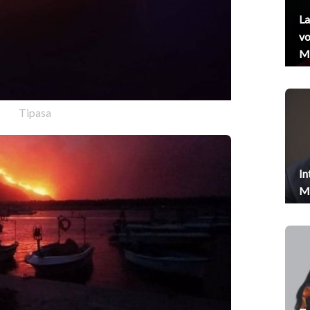
La
vo
Me
Tipasa
In
Me