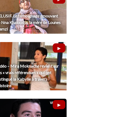
LUSIF. Le témoignage émouvant
 Nna Khaloudja, la mère de Lounes
amzi
déo – Mira Moknache revient sur
s « vrais référendum » qui ont
stingué la Kabylie à travers
histoire