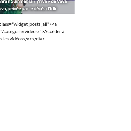
hra n Summer, la « Ɣriva » de Vava
uva, peinée par le décès d’Idir
class="widget_posts_all"><a
="/catégorie/videos/">Accéder à
s les vidéos</a></div>