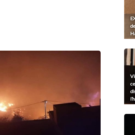
EX
de
H
Vi
ce
di
l’