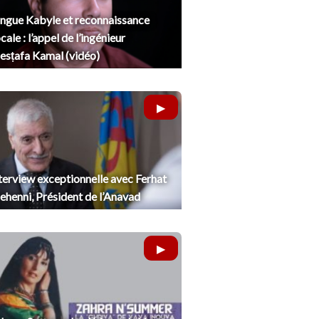
ngue Kabyle et reconnaissance
cale : l’appel de l’ingénieur
sṭafa Kamal (vidéo)
terview exceptionnelle avec Ferhat
henni, Président de l’Anavad