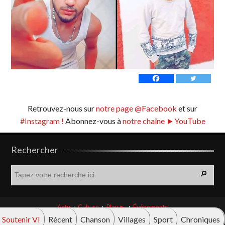
Retrouvez-nous sur
notre page @Facebook
et sur
#Instagram !
Abonnez-vous à
notre chaîne ►YouTube
Rechercher
R
e
c
h
Actu
Culture
Play ►
Événements
e
Soutenir VI
Récent
Chanson
Villages
Sport
Chroniques
r
© Vava innova 2026. Tous droits réservés.