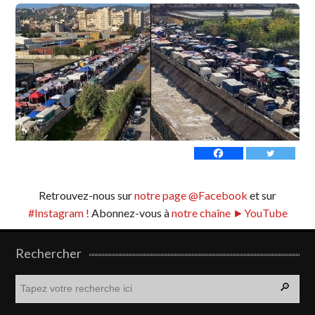
Retrouvez-nous sur
notre page @Facebook
et sur
#Instagram !
Abonnez-vous à
notre chaîne ►YouTube
Rechercher
R
e
c