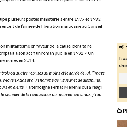
cupé plusieurs postes ministériels entre 1977 et 1983.
résentant de l’armée de libération marocaine au Conseil
on militantisme en faveur de la cause identitaire,
📢 
comptait à son actif un roman publié en 1991, « Un
Nos 
s mémoires en 2014.
dans
à trois ou quatre reprises au moins et je garde de lui, l’image
 du Moyen Atlas et d’un homme de rigueur et de discipline,
ours en alerte
» a témoigné Ferhat Mehenni qui a réagi
it le pionnier de la renaissance du mouvement amazigh au
📺 P