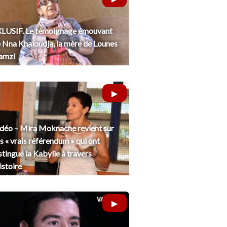
LUSIF. Le témoignage émouvant
 Nna Khaloudja, la mère de Lounes
amzi
déo – Mira Moknache revient sur
s « vrais référendum » qui ont
stingué la Kabylie à travers
histoire