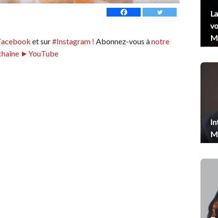
La
vo
Me
Facebook
et sur
#Instagram !
Abonnez-vous à
notre
chaîne ►YouTube
In
Me