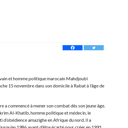
rivain et homme politique marocain Mahdjoubi
nche 15 novembre dans son domicile à Rabat à l’âge de
taire a commencé à mener son combat dès son jeune âge.
elkrim Al-Khatib, homme politique et médecin, le
i d’obédience amazighe en Afrique du nord. Il a
 jusqu’en 1986 avant d’être écarté pour créer en 1991