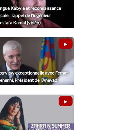
ngue Kabyle et reconnaissance
cale : l’appel de l’ingénieur
sṭafa Kamal (vidéo)
terview exceptionnelle avec Ferhat
henni, Président de l’Anavad