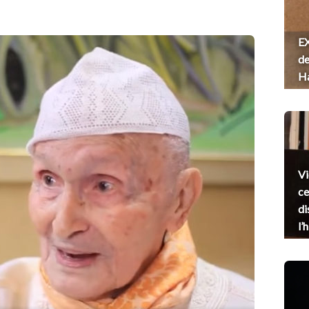
EX
de
H
Vi
ce
di
l’