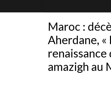
Maroc : déc
Aherdane, « l
renaissance
amazigh au 