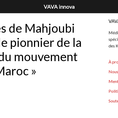
VAVA innova
VAV
ès de Mahjoubi
Média
e pionnier de la
spéci
des K
 du mouvement
À pr
Maroc »
Nous
Ment
Polit
Soute