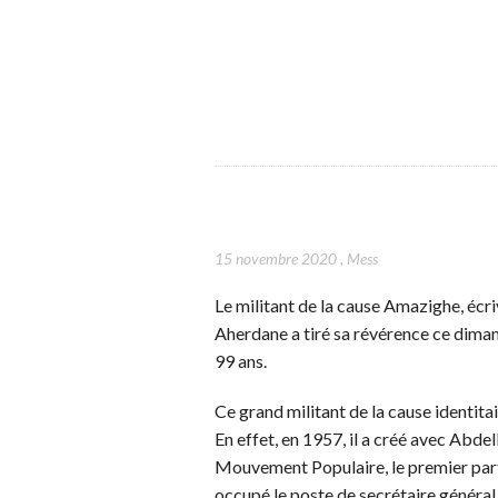
15 novembre 2020
,
Mess
Le militant de la cause Amazighe, éc
Aherdane a tiré sa révérence ce dima
99 ans.
Ce grand militant de la cause identi
En effet, en 1957, il a créé avec Abd
Mouvement Populaire, le premier part
occupé le poste de secrétaire général