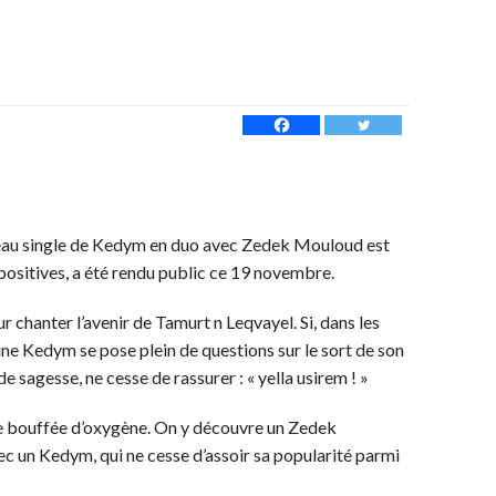
ouveau single de Kedym en duo avec Zedek Mouloud est
es positives, a été rendu public ce 19 novembre.
 chanter l’avenir de Tamurt n Leqvayel. Si, dans les
ne Kedym se pose plein de questions sur le sort de son
 sagesse, ne cesse de rassurer : « yella usirem ! »
 une bouffée d’oxygène. On y découvre un Zedek
 un Kedym, qui ne cesse d’assoir sa popularité parmi