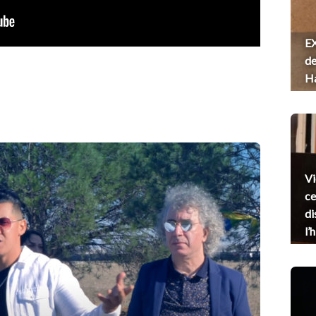
EX
de
H
Vi
ce
di
l’