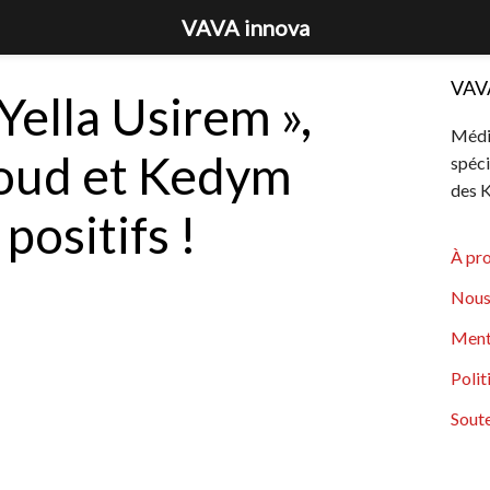
VAVA innova
VAV
 Yella Usirem »,
Média
oud et Kedym
spéci
des K
positifs !
À pr
Nous
Ment
Polit
Soute