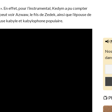
 ». En effet, pour l’instrumental, Kedym a pu compter
 peut voir Azwaw, le fils de Zedek, ainsi que l’épouse de
se kabyle et kabylophone populaire.
📢 
Nos 
dans
📺 P