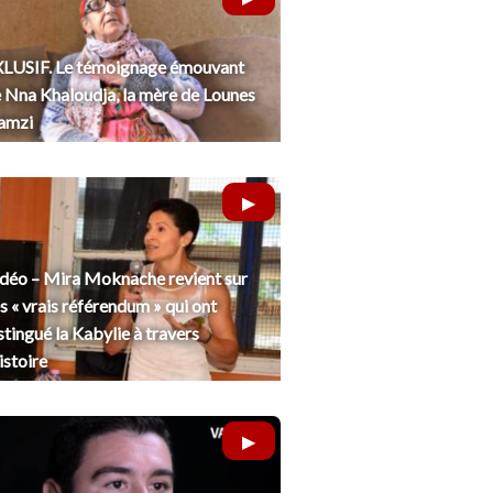
LUSIF. Le témoignage émouvant
 Nna Khaloudja, la mère de Lounes
amzi
déo – Mira Moknache revient sur
s « vrais référendum » qui ont
stingué la Kabylie à travers
histoire