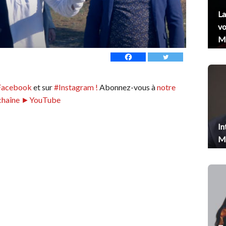
La
vo
Me
Facebook
et sur
#Instagram !
Abonnez-vous à
notre
chaîne ►YouTube
In
Me