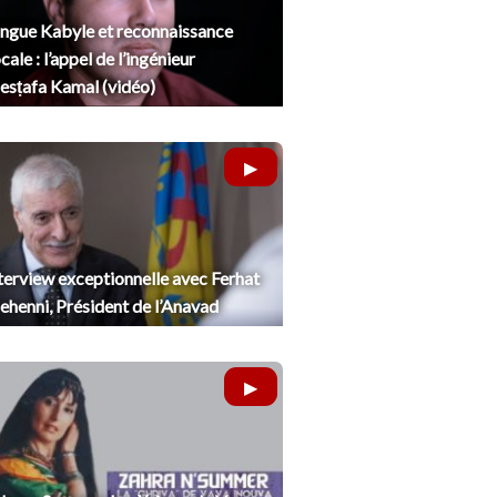
ngue Kabyle et reconnaissance
cale : l’appel de l’ingénieur
sṭafa Kamal (vidéo)
terview exceptionnelle avec Ferhat
henni, Président de l’Anavad