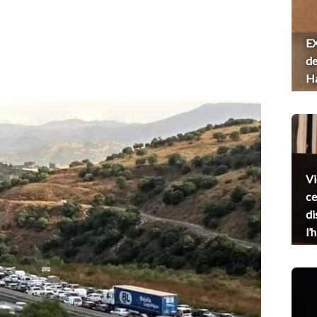
EX
de
H
Vi
ce
di
l’