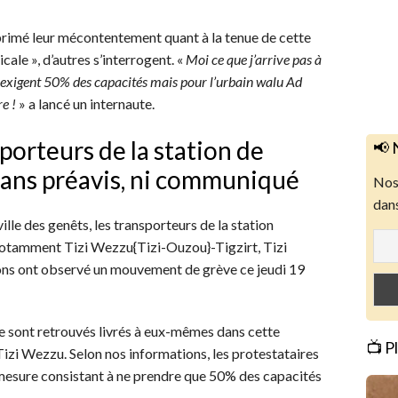
primé leur mécontentement quant à la tenue de cette
cale », d’autres s’interrogent. «
Moi ce que j’arrive pas à
ls exigent 50% des capacités mais pour l’urbain walu Ad
e !
» a lancé un internaute.
sporteurs de la station de
📢 
sans préavis, ni communiqué
Nos 
dans
ville des genêts, les transporteurs de la station
 notamment Tizi Wezzu{Tizi-Ouzou}-Tigzirt, Tizi
ns ont observé un mouvement de grève ce jeudi 19
se sont retrouvés livrés à eux-mêmes dans cette
📺 P
de Tizi Wezzu. Selon nos informations, les protestataires
 mesure consistant à ne prendre que 50% des capacités