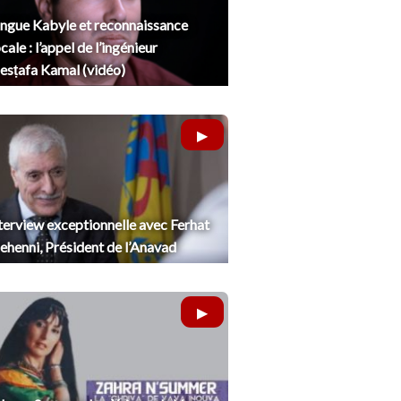
ngue Kabyle et reconnaissance
cale : l’appel de l’ingénieur
sṭafa Kamal (vidéo)
terview exceptionnelle avec Ferhat
henni, Président de l’Anavad