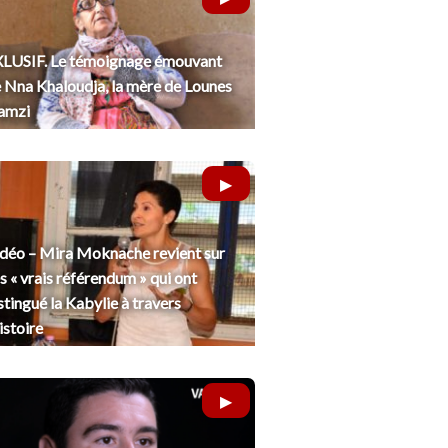
LUSIF. Le témoignage émouvant
 Nna Khaloudja, la mère de Lounes
amzi
déo – Mira Moknache revient sur
s « vrais référendum » qui ont
stingué la Kabylie à travers
histoire