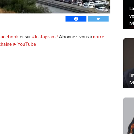
La
vo
Me
Facebook
et sur
#Instagram !
Abonnez-vous à
notre
chaîne ►YouTube
In
Me