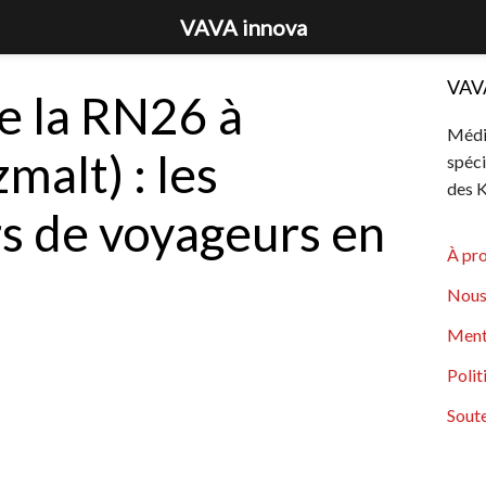
VAVA innova
VAV
e la RN26 à
Média
malt) : les
spéci
des K
s de voyageurs en
À pr
Nous
Ment
Polit
Soute