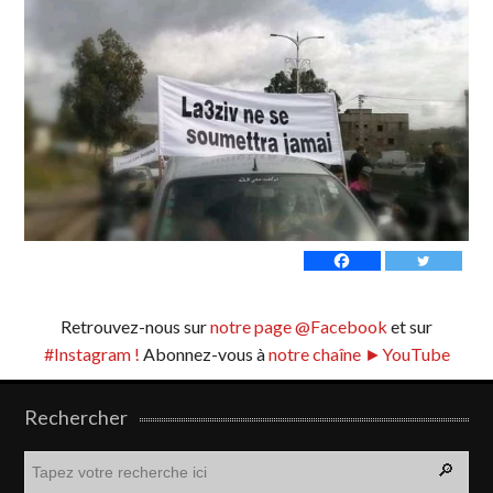
Retrouvez-nous sur
notre page @Facebook
et sur
#Instagram !
Abonnez-vous à
notre chaîne ►YouTube
Rechercher
R
e