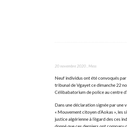
20 novembre 2020
,
Mess
Neuf individus ont été convoqués par 
tribunal de Vgayet ce dimanche 22 no
Célibabatorium de police au centre d
Dans une déclaration signée par une vi
« Mouvement citoyen d’Aokas », les si
justice algérienne à l’égard des ces ind
donné que ces derniers ont comparu dev