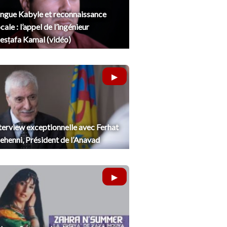
ngue Kabyle et reconnaissance
cale : l’appel de l’ingénieur
sṭafa Kamal (vidéo)
terview exceptionnelle avec Ferhat
henni, Président de l’Anavad