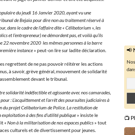
opulaire du jeudi 16 Janvier 2020, ayant vu une
ribunal de Bejaia pour dire non au traitement réservé à
, dans le cadre de l’affaire dite « Célibatorium », les
lics et l’entrepreneur) ne démordent pas, et voilà qu’ils
che 22 novembre 2020 les mêmes personnes à la barre
📢 
première instance
» peut-on lire sur ladite déclaration.
Nos 
res regrettent de ne pas pouvoir réitérer les actions
dans
nus, à savoir, grève général, mouvement de solidarité
, rassemblement devant le tribunal.
e solidarité indéfectible et agissante avec nos camarades,
 pour : L’acquittement et l’arrêt des poursuites judiciaires à
n du projet Celibatorium de Police. La restitution de
on exploitation à des fins d’utilité publique
» insiste le
📺 P
it «
Non à la militarisation de nos espaces publics
» tout
aces culturels et de divertissement pour jeunes.