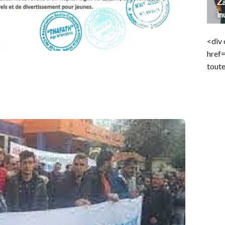
Za
in
<div 
href
toute