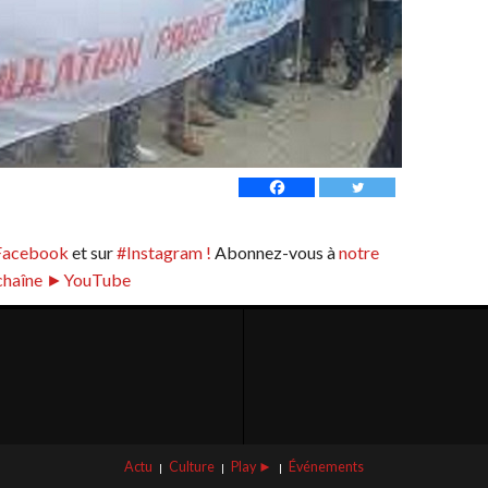
Facebook
et sur
#Instagram !
Abonnez-vous à
notre
chaîne ►YouTube
Actu
Culture
Play ►
Événements