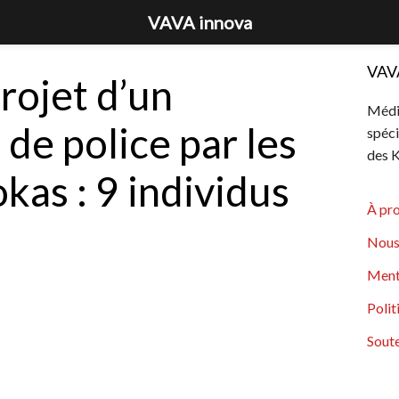
VAVA innova
VAV
rojet d’un
Média
 de police par les
spéci
des K
kas : 9 individus
À pr
Nous
Ment
Polit
Soute