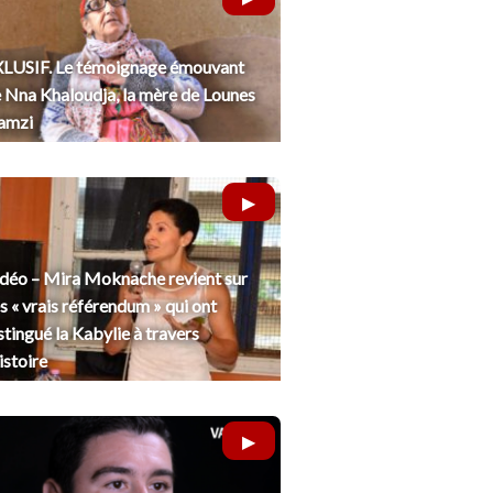
LUSIF. Le témoignage émouvant
 Nna Khaloudja, la mère de Lounes
amzi
déo – Mira Moknache revient sur
s « vrais référendum » qui ont
stingué la Kabylie à travers
histoire