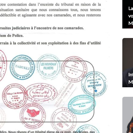
La
vo
Me
In
Me