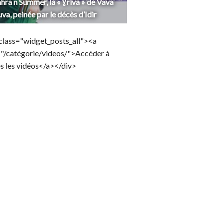
hra n Summer, la « Ɣriva » de Vava
uva, peinée par le décès d’Idir
class="widget_posts_all"><a
="/catégorie/videos/">Accéder à
s les vidéos</a></div>