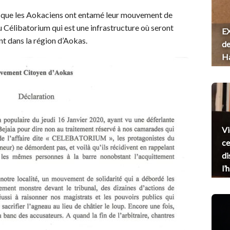
8 que les Aokaciens ont entamé leur mouvement de
u Célibatorium qui est une infrastructure où seront
EX
ant dans la région d’Aokas.
de
H
Vi
ce
di
l’