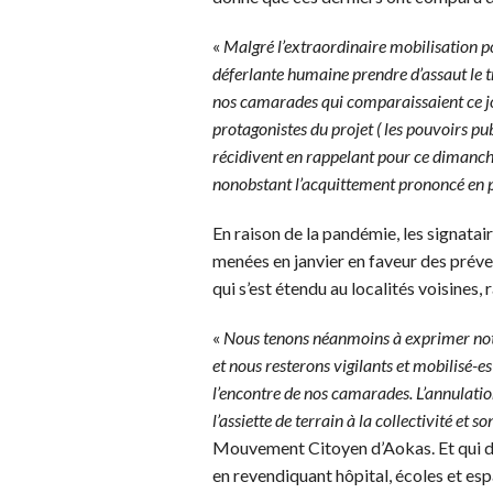
«
Malgré l’extraordinaire mobilisation p
déferlante humaine prendre d’assaut le t
nos camarades qui comparaissaient ce jour
protagonistes du projet ( les pouvoirs pub
récidivent en rappelant pour ce diman
nonobstant l’acquittement prononcé en 
En raison de la pandémie, les signatai
menées en janvier en faveur des préve
qui s’est étendu au localités voisines
«
Nous tenons néanmoins à exprimer notr
et nous resterons vigilants et mobilisé-es
l’encontre de nos camarades. L’annulatio
l’assiette de terrain à la collectivité et s
Mouvement Citoyen d’Aokas. Et qui d
en revendiquant hôpital, écoles et esp