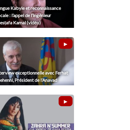
ngue Kabyle et reconnaissance
cale : l’appel de l’ingénieur
sṭafa Kamal (vidéo)
terview exceptionnelle avec Ferhat
henni, Président de l’Anavad