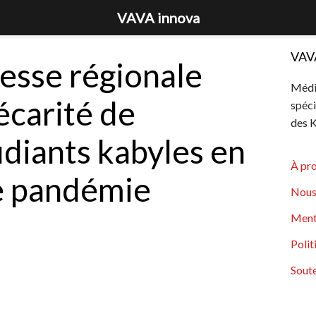
VAVA innova
VAV
resse régionale
Média
écarité de
spéci
des K
udiants kabyles en
À pr
e pandémie
Nous
Ment
Polit
Soute