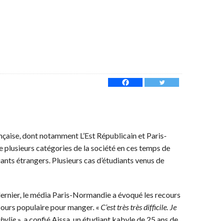
nçaise, dont notamment L’Est Républicain et Paris-
 plusieurs catégories de la société en ces temps de
ts étrangers. Plusieurs cas d’étudiants venus de
dernier, le média Paris-Normandie a évoqué les recours
cours populaire pour manger. «
C’est très très difficile. Je
abylie
», a confié Aissa, un étudiant kabyle de 25 ans de