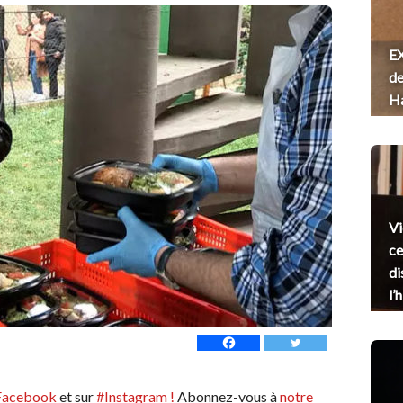
EX
de
H
Vi
ce
di
l’
Facebook
et sur
#Instagram !
Abonnez-vous à
notre