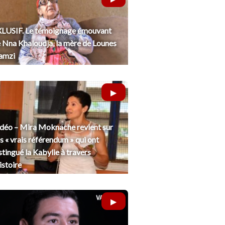
LUSIF. Le témoignage émouvant
 Nna Khaloudja, la mère de Lounes
amzi
déo – Mira Moknache revient sur
s « vrais référendum » qui ont
stingué la Kabylie à travers
histoire