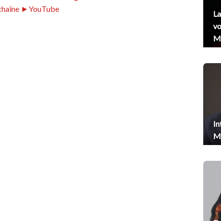
chaîne ►YouTube
La
vo
Me
In
Me