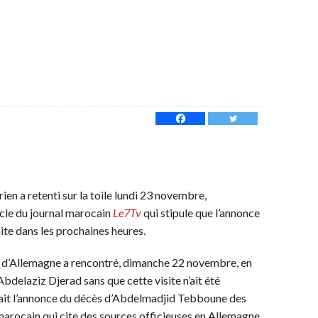
en a retenti sur la toile lundi 23 novembre,
icle du journal marocain
Le7Tv
qui stipule que l’annonce
faite dans les prochaines heures.
e d’Allemagne a rencontré, dimanche 22 novembre, en
Abdelaziz Djerad sans que cette visite n’ait été
ait l’annonce du décès d’Abdelmadjid Tebboune des
 marocain qui cite des sources officieuses en Allemagne.