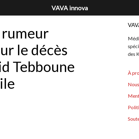
VAVA innova
VAV
e rumeur
Média
sur le décès
spéci
des K
id Tebboune
À pr
ile
Nous
Ment
Polit
Soute