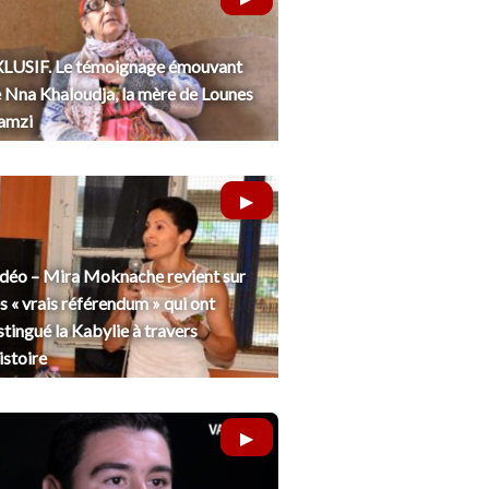
LUSIF. Le témoignage émouvant
 Nna Khaloudja, la mère de Lounes
amzi
déo – Mira Moknache revient sur
s « vrais référendum » qui ont
stingué la Kabylie à travers
histoire