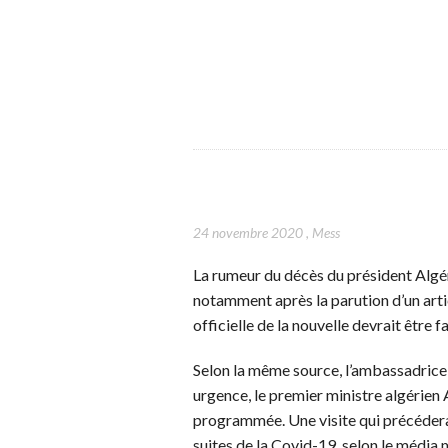
24 novembre 2020
,
Mess
La rumeur du décès du président Algéri
notamment après la parution d’un art
officielle de la nouvelle devrait être 
Selon la même source, l’ambassadric
urgence, le premier ministre algérien 
programmée. Une visite qui précéder
suites de la Covid-19, selon le média