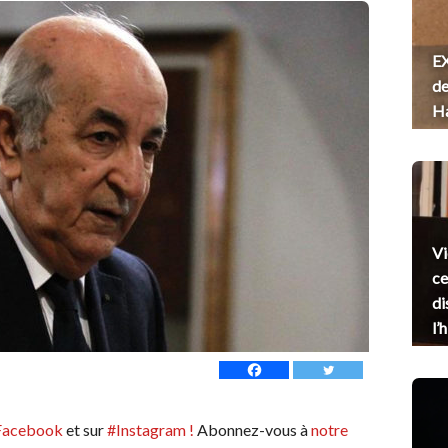
EX
de
H
Vi
ce
di
l’
Facebook
et sur
#Instagram !
Abonnez-vous à
notre