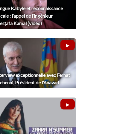
ngue Kabyle et reconnaissance
cale : l’appel de l’ingénieur
sṭafa Kamal (vidéo)
terview exceptionnelle avec Ferhat
henni, Président de l’Anavad