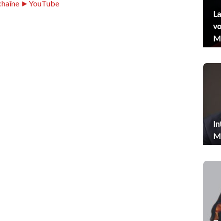
chaîne ►YouTube
La
vo
Me
In
Me