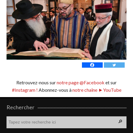
Retrouvez-nous sur
notre page @Facebook
et sur
#Instagram !
Abonnez-vous à
notre chaîne ►YouTube
Rechercher
R
e
c