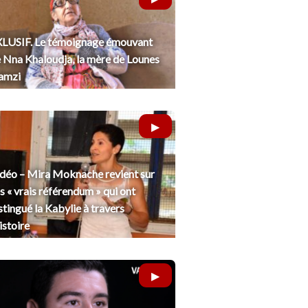
LUSIF. Le témoignage émouvant
 Nna Khaloudja, la mère de Lounes
amzi
déo – Mira Moknache revient sur
s « vrais référendum » qui ont
stingué la Kabylie à travers
histoire