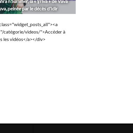
hra n Summer, la « Ɣriva » de Vava
uva, peinée par le décès d’Idir
class="widget_posts_all"><a
="/catégorie/videos/">Accéder à
s les vidéos</a></div>