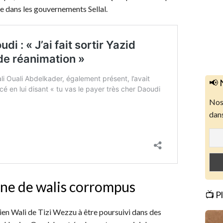
re dans les gouvernements Sellal.
📢 
Nos 
dans
gne de walis corrompus
📺 P
cien Wali de Tizi Wezzu à être poursuivi dans des