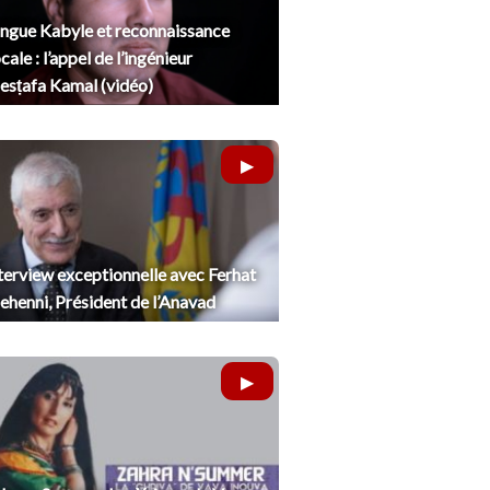
ngue Kabyle et reconnaissance
cale : l’appel de l’ingénieur
sṭafa Kamal (vidéo)
terview exceptionnelle avec Ferhat
henni, Président de l’Anavad