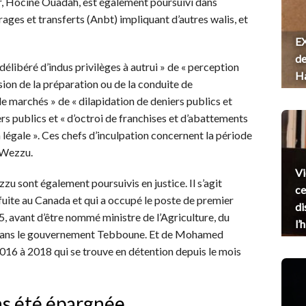
ur, Hocine Ouadah, est également poursuivi dans
rages et transferts (Anbt) impliquant d’autres walis, et
EX
de
délibéré d’indus privilèges à autrui » de « perception
H
sion de la préparation ou de la conduite de
e marchés » de « dilapidation de deniers publics et
iers publics et « d’octroi de franchises et d’abattements
 légale ». Ces chefs d’inculpation concernent la période
i Wezzu.
Vi
u sont également poursuivis en justice. Il s’agit
ce
fuite au Canada et qui a occupé le poste de premier
di
, avant d’être nommé ministre de l’Agriculture, du
l’
 dans le gouvernement Tebboune. Et de Mohamed
016 à 2018 qui se trouve en détention depuis le mois
pas été épargnée