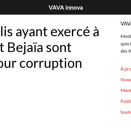
VAVA innova
VAV
lis ayant exercé à
Média
t Bejaïa sont
spéci
des K
our corruption
À pr
Nous
Ment
Polit
Soute