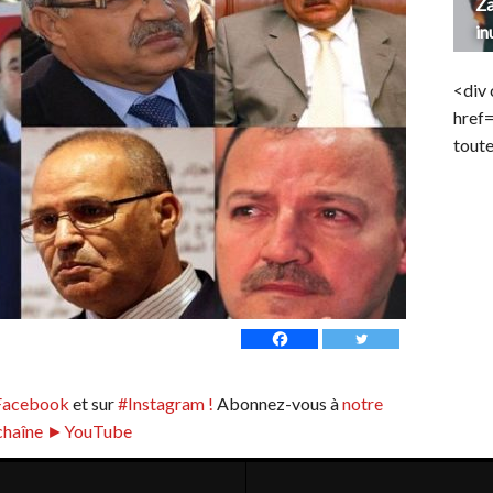
Za
in
<div 
href
toute
Facebook
et sur
#Instagram !
Abonnez-vous à
notre
chaîne ►YouTube