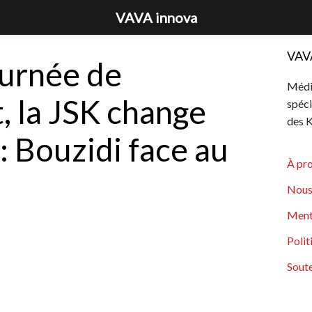
VAVA innova
VAV
ournée de
Média
 la JSK change
spéci
des K
: Bouzidi face au
À pr
Nous
Ment
Polit
Soute