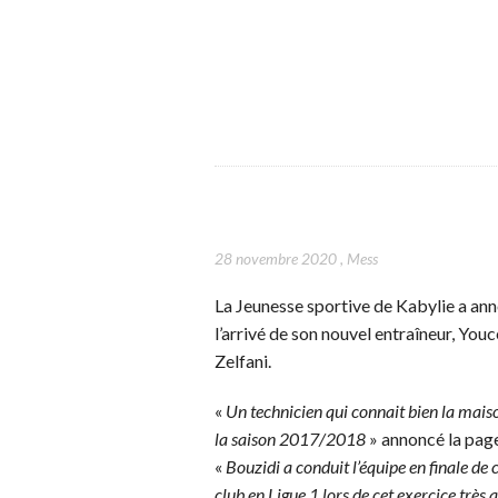
28 novembre 2020
,
Mess
La Jeunesse sportive de Kabylie a an
l’arrivé de son nouvel entraîneur, You
Zelfani.
«
Un technicien qui connait bien la maiso
la saison 2017/2018
» annoncé la page
«
Bouzidi a conduit l’équipe en finale de
club en Ligue 1 lors de cet exercice très a