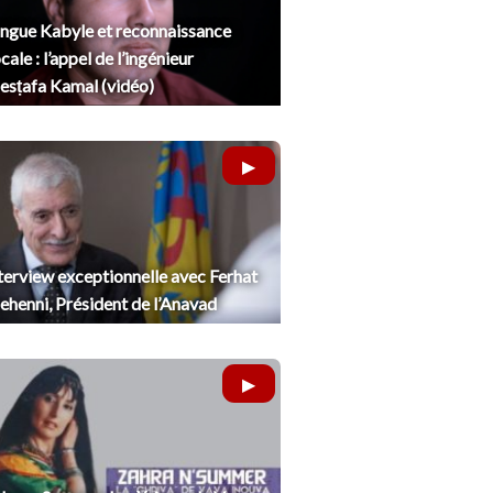
ngue Kabyle et reconnaissance
cale : l’appel de l’ingénieur
sṭafa Kamal (vidéo)
terview exceptionnelle avec Ferhat
henni, Président de l’Anavad