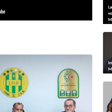
La
vo
Me
In
Me