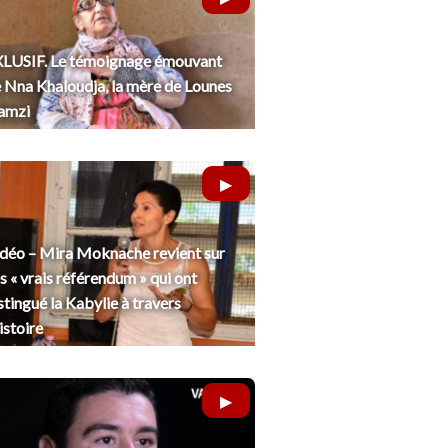
LUSIF. Le témoignage émouvant
 Nna Khaloudja, la mère de Lounes
amzi
déo – Mira Moknache revient sur
s « vrais référendum » qui ont
stingué la Kabylie à travers
histoire