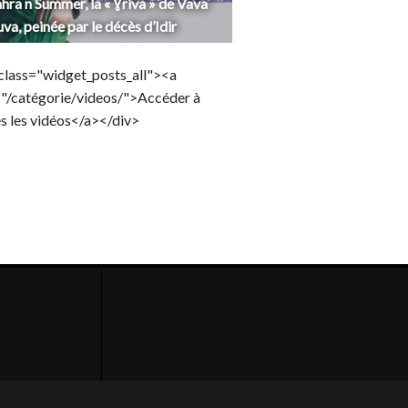
hra n Summer, la « Ɣriva » de Vava
uva, peinée par le décès d’Idir
class="widget_posts_all"><a
="/catégorie/videos/">Accéder à
s les vidéos</a></div>