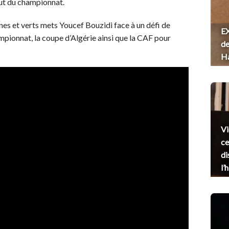
but du championnat.
unes et verts mets Youcef Bouzidi face à un défi de
EX
hampionnat, la coupe d’Algérie ainsi que la CAF pour
de
H
Vi
ce
di
l’