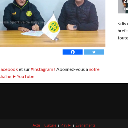
Za
in
<div 
href
toute
Facebook
et sur
#Instagram !
Abonnez-vous à
notre
chaîne ►YouTube
Actu
Culture
Play ►
Événements