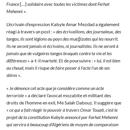
France
[…]
solidaire avec toutes les victimes dont Ferhat
Mehenni
».
L’écrivain d’expression Kabyle Amar Mezdad a également
réagi à travers un post : «
des écrivaillons, des journaleux, des
tangos, ils sont légions au pays des muɛǧizates qui les nourrit.
Ils ne seront jamais ni écrivains, ni journalistes. Ils ne seront à
jamais que de vulgaires tangos braqués contre la vie et les
différences
» a-t-il martelé. Et de poursuivre : «
lui, il est bien
au chaud, mais il risque de faire passer à l’acte l’un de ses
sbires
».
«
Je dénonce cet acte que je considère comme un acte
terroriste
» a déclaré l’avocat mozabite et militant des
droits de l’homme en exil, Me Salah Dabouz. Il suggère que
«
ce qui a fait réagir le pouvoir à travers Omar Touati, c’est le
projet de la constitution Kabyle annoncé par Farhat Mehenni
qui servira à beaucoup d’Algériens de moyen de comparaison