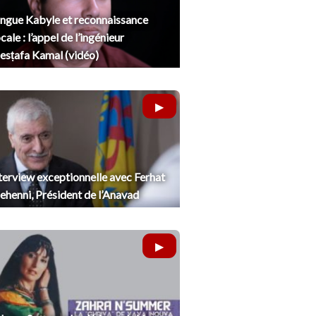
ngue Kabyle et reconnaissance
cale : l’appel de l’ingénieur
sṭafa Kamal (vidéo)
terview exceptionnelle avec Ferhat
henni, Président de l’Anavad