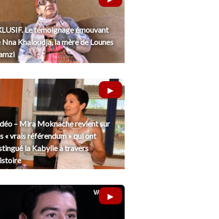
LUSIF. Le témoignage émouvant
 Nna Khaloudja, la mère de Lounes
amzi
déo – Mira Moknache revient sur
s « vrais référendum » qui ont
stingué la Kabylie à travers
histoire