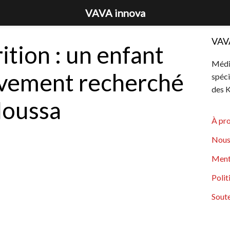
VAVA innova
VAV
ition : un enfant
Média
ivement recherché
spéci
des K
Moussa
À pr
Nous
Ment
Polit
Soute