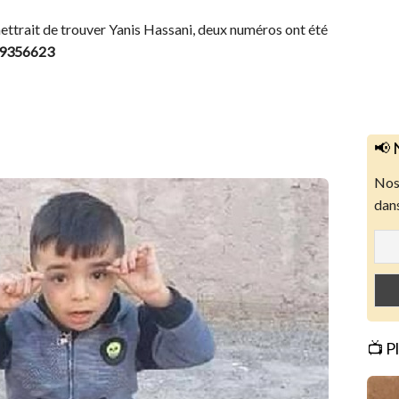
mettrait de trouver Yanis Hassani, deux numéros ont été
59356623
📢 
Nos 
dans
📺 P