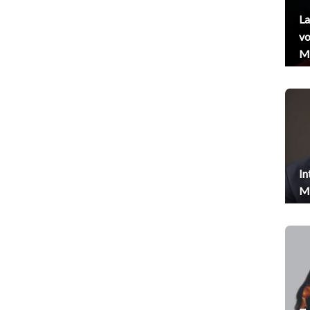
La
vo
Me
In
Me