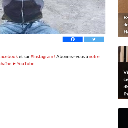
EX
de
H
Facebook
et sur
#Instagram !
Abonnez-vous à
notre
chaîne ►YouTube
Vi
ce
di
l’