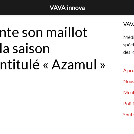
VAVA innova
VAV
nte son maillot
Média
 la saison
spéci
des K
titulé « Azamul »
À pr
Nous
Ment
Polit
Soute