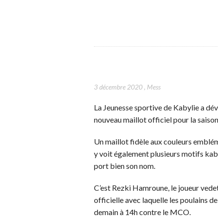
3 décembre 2020
,
Mess
La Jeunesse sportive de Kabylie a dév
nouveau maillot officiel pour la saiso
Un maillot fidèle aux couleurs embléma
y voit également plusieurs motifs kaby
port bien son nom.
C’est Rezki Hamroune, le joueur vedet
officielle avec laquelle les poulains 
demain à 14h contre le MCO.