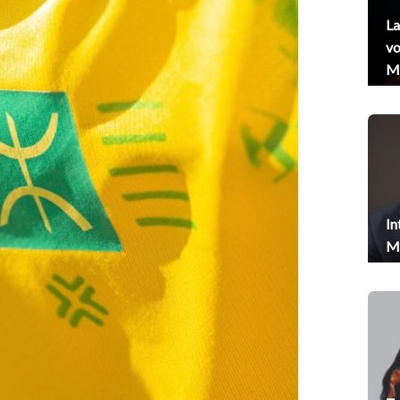
La
vo
Me
In
Me