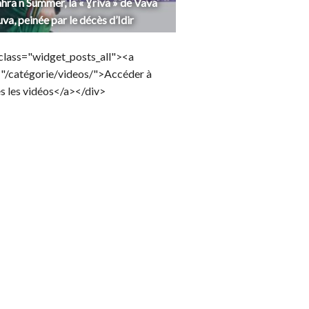
hra n Summer, la « Ɣriva » de Vava
uva, peinée par le décès d’Idir
class="widget_posts_all"><a
="/catégorie/videos/">Accéder à
s les vidéos</a></div>