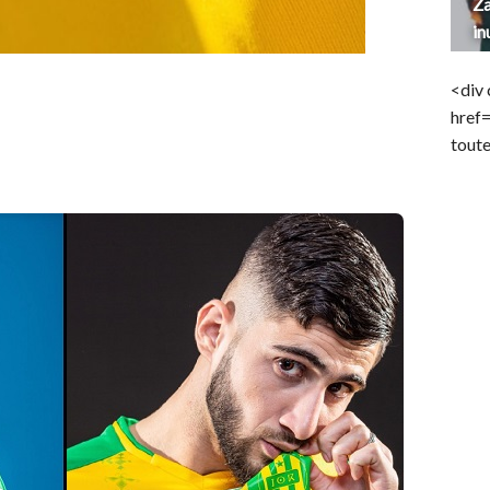
Za
in
<div 
href
toute