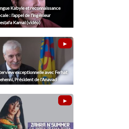
ngue Kabyle et reconnaissance
cale : l’appel de l’ingénieur
sṭafa Kamal (vidéo)
terview exceptionnelle avec Ferhat
henni, Président de l’Anavad