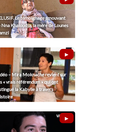
LUSIF. Le témoignage émouvant
 Nna Khaloudja, la mère de Lounes
amzi
déo – Mira Moknache revient sur
s « vrais référendum » qui ont
stingué la Kabylie à travers
histoire