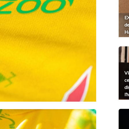
EX
de
H
Vi
ce
di
l’