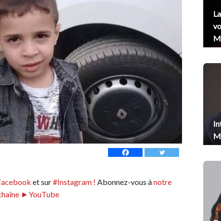
La
vo
Me
In
Me
Facebook
et sur
#Instagram !
Abonnez-vous à
notre
chaîne ►YouTube