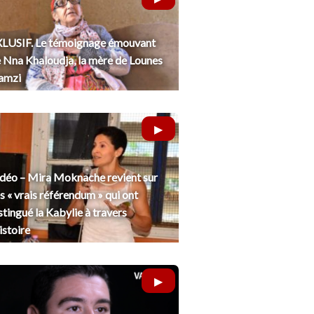
LUSIF. Le témoignage émouvant
 Nna Khaloudja, la mère de Lounes
amzi
déo – Mira Moknache revient sur
s « vrais référendum » qui ont
stingué la Kabylie à travers
histoire