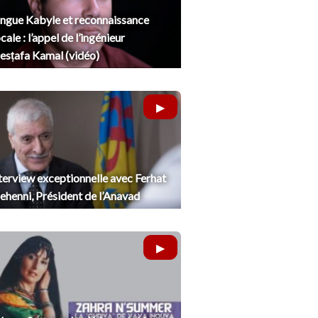
ngue Kabyle et reconnaissance
cale : l’appel de l’ingénieur
sṭafa Kamal (vidéo)
terview exceptionnelle avec Ferhat
henni, Président de l’Anavad