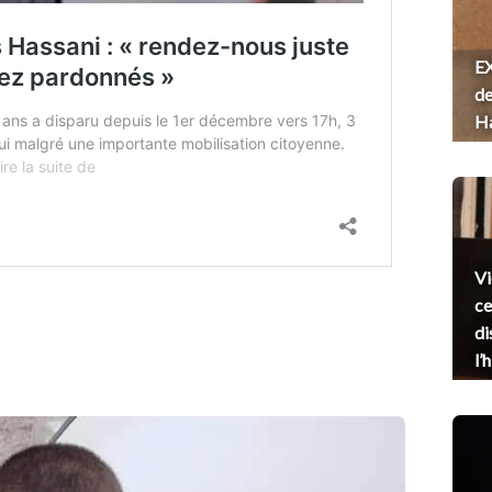
EX
de
H
Vi
ce
di
l’