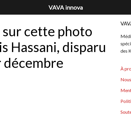
VAVA innova
VAV
t sur cette photo
Média
is Hassani, disparu
spéci
des K
er décembre
À pr
Nous
Ment
Polit
Soute