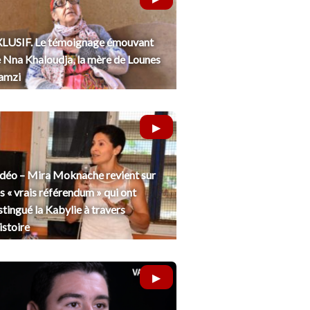
LUSIF. Le témoignage émouvant
 Nna Khaloudja, la mère de Lounes
amzi
déo – Mira Moknache revient sur
s « vrais référendum » qui ont
stingué la Kabylie à travers
histoire