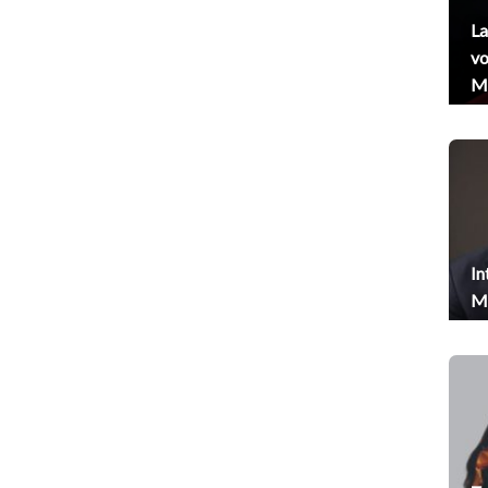
La
vo
Me
In
Me