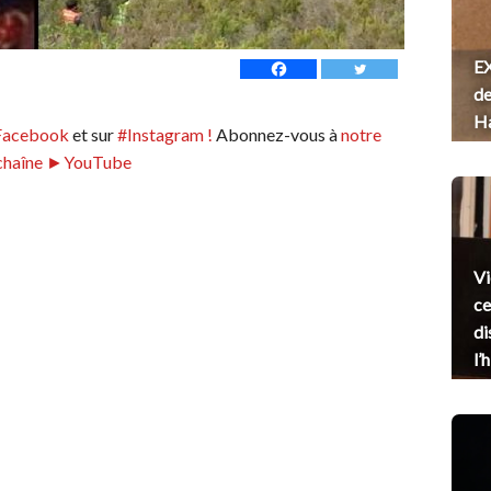
EX
de
H
Facebook
et sur
#Instagram !
Abonnez-vous à
notre
chaîne ►YouTube
Vi
ce
di
l’