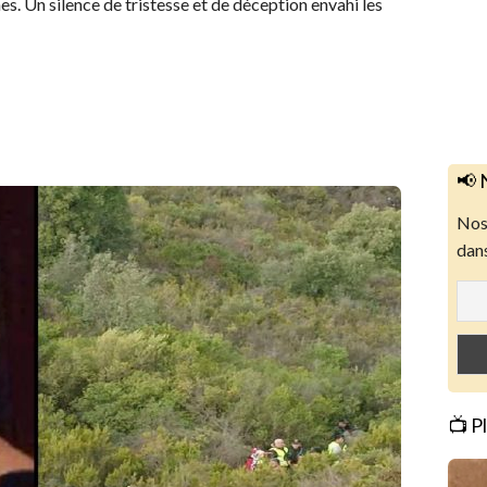
es. Un silence de tristesse et de déception envahi les
📢 
Nos 
dans
📺 P