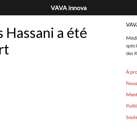
VAVA innova
VAV
s Hassani a été
Média
rt
spéci
des K
À pr
Nous
Ment
Polit
Soute