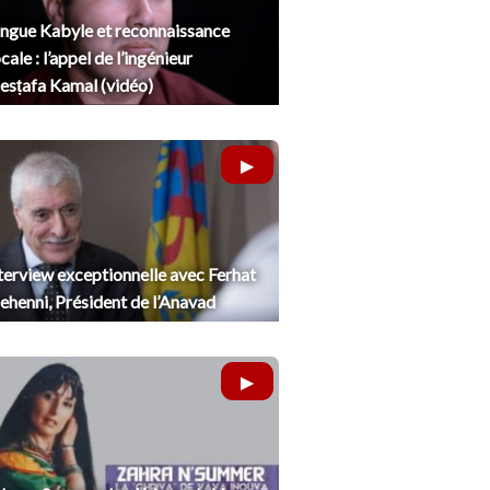
ngue Kabyle et reconnaissance
cale : l’appel de l’ingénieur
sṭafa Kamal (vidéo)
terview exceptionnelle avec Ferhat
henni, Président de l’Anavad