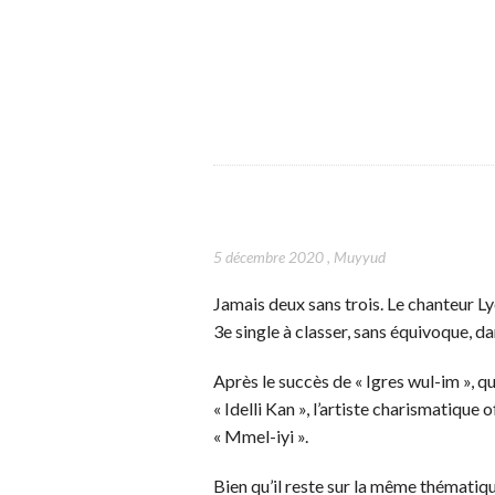
5 décembre 2020
,
Muyyud
Jamais deux sans trois. Le chanteur 
3e single à classer, sans équivoque, d
Après le succès de « Igres wul-im », q
« Idelli Kan », l’artiste charismatique 
« Mmel-iyi ».
Bien qu’il reste sur la même thématiq