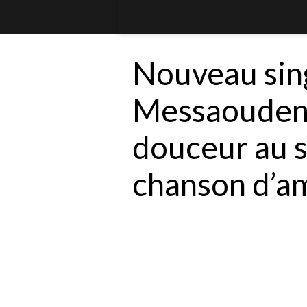
Nouveau sing
Messaoudene
douceur au s
chanson d’a