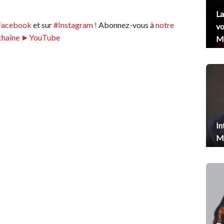
La
Facebook
et sur
#Instagram !
Abonnez-vous à
notre
vo
chaîne ►YouTube
Me
In
Me