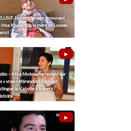
LUSIF. Le témoignage émouvant
 Nna Khaloudja, la mère de Lounes
amzi
déo – Mira Moknache revient sur
s « vrais référendum » qui ont
stingué la Kabylie à travers
histoire