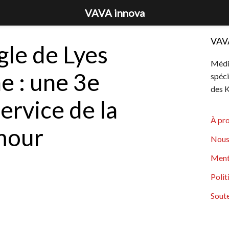
VAVA innova
VAV
le de Lyes
Média
 : une 3e
spéci
des K
ervice de la
À pr
mour
Nous
Ment
Polit
Soute