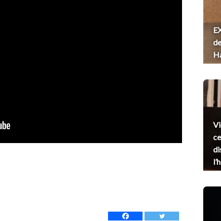
EX
de
H
Vi
ce
di
l’