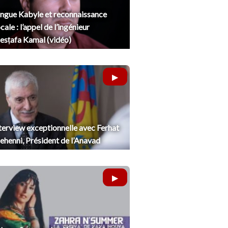
ngue Kabyle et reconnaissance
cale : l’appel de l’ingénieur
sṭafa Kamal (vidéo)
terview exceptionnelle avec Ferhat
henni, Président de l’Anavad