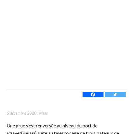
6 décembre 2020
,
Mess
Une grue s’est renversée au niveau du port de
Vgayet{Béjaïa} suite au télescopage de trois bateaux de