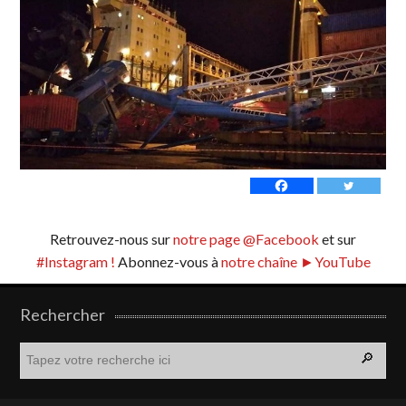
Retrouvez-nous sur
notre page @Facebook
et sur
#Instagram !
Abonnez-vous à
notre chaîne ►YouTube
Rechercher
R
e
c