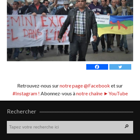
Retrouvez-nous sur
notre page @Facebook
et sur
#Instagram !
Abonnez-vous à
notre chaîne ►YouTube
Rechercher
R
e
c