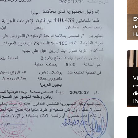
EX
de
H
Vi
ce
di
l’