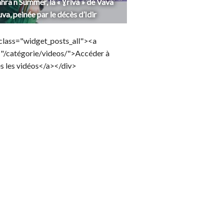
hra n Summer, la « Ɣriva » de Vava
uva, peinée par le décès d’Idir
class="widget_posts_all"><a
="/catégorie/videos/">Accéder à
s les vidéos</a></div>