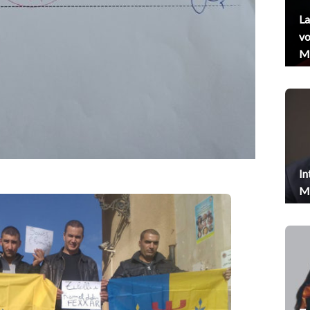
La
vo
Me
In
Me