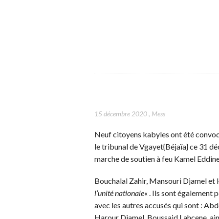
15 décembre 2020
,
Mess
Neuf citoyens kabyles ont été convoq
le tribunal de Vgayet{Béjaïa} ce 31 déc
marche de soutien à feu Kamel Eddine
Bouchalal Zahir, Mansouri Djamel et
l’unité nationale
« . Ils sont également 
avec les autres accusés qui sont : Ab
Harour Djamel, Boussaid Lahcene, ains