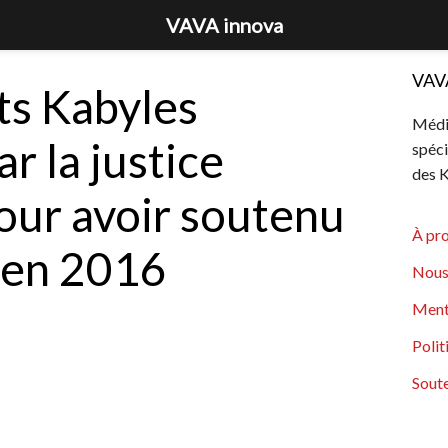
VAVA innova
VAV
ts Kabyles
Média
r la justice
spéci
des K
our avoir soutenu
À pr
 en 2016
Nous
Ment
Polit
Soute