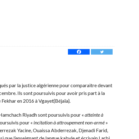
ués par la justice algérienne pour comparaitre devant
embre. Ils sont poursuivis pour avoir pris part à la
 Fekhar en 2016 à Vgayet{Béjaïa}.
 Hamchach Riyadh sont poursuivis pour «
atteinte à
poursuivis pour «
incitation à attroupement non-armé
»
derrezak Yacine, Ouaissa Abderrezak, Djenadi Farid,
i que l’enseignant de langue kabyle et écrivain Larbi