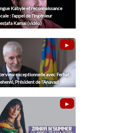
ngue Kabyle et reconnaissance
cale : l’appel de l’ingénieur
sṭafa Kamal (vidéo)
terview exceptionnelle avec Ferhat
henni, Président de l’Anavad