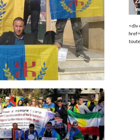
Za
in
<div 
href
toute