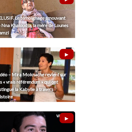
LUSIF. Le témoignage émouvant
 Nna Khaloudja, la mère de Lounes
amzi
déo – Mira Moknache revient sur
s « vrais référendum » qui ont
stingué la Kabylie à travers
histoire