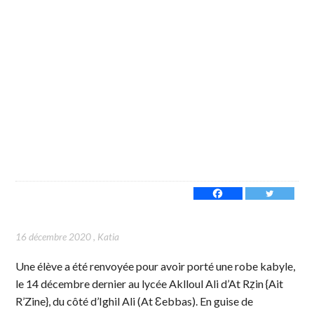
16 décembre 2020
,
Katia
Une élève a été renvoyée pour avoir porté une robe kabyle,
le 14 décembre dernier au lycée Aklloul Ali d’At Rẓin {Ait
R’Zine}, du côté d’Ighil Ali (At Ɛebbas). En guise de