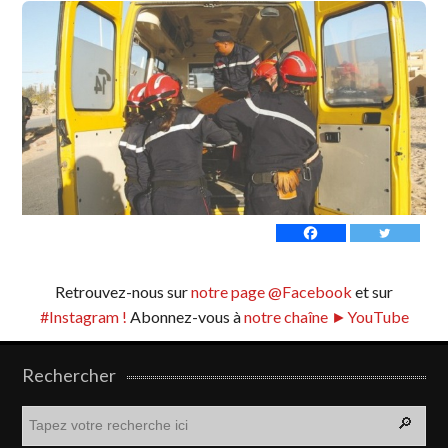
Retrouvez-nous sur
notre page @Facebook
et sur
#Instagram !
Abonnez-vous à
notre chaîne ►YouTube
Rechercher
R
e