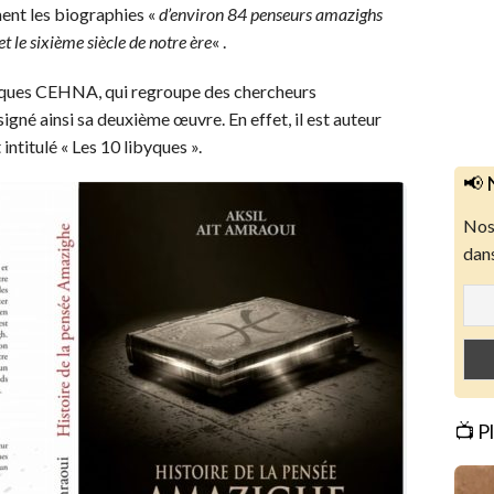
ment les biographies «
d’environ 84 penseurs amazighs
t le sixième siècle de notre ère
« .
iques CEHNA, qui regroupe des chercheurs
igné ainsi sa deuxième œuvre. En effet, il est auteur
intitulé « Les 10 libyques ».
📢 
Nos 
dans
📺 P