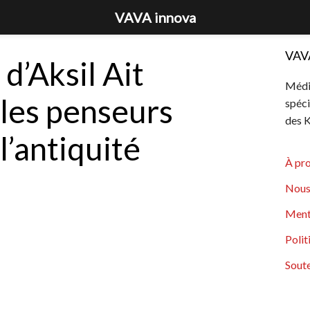
VAVA innova
VAV
d’Aksil Ait
Média
les penseurs
spéci
des K
l’antiquité
À pr
Nous
Ment
Polit
Soute