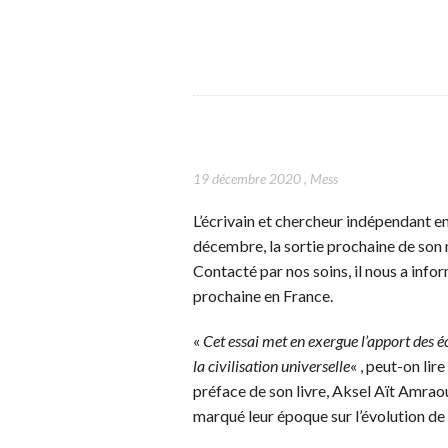
19 décembre 2020
,
Mess
L’écrivain et chercheur indépendant e
décembre, la sortie prochaine de son n
Contacté par nos soins, il nous a info
prochaine en France.
«
Cet essai met en exergue l’apport des é
la civilisation universelle
« , peut-on lir
préface de son livre, Aksel Aït Amraou
marqué leur époque sur l’évolution de