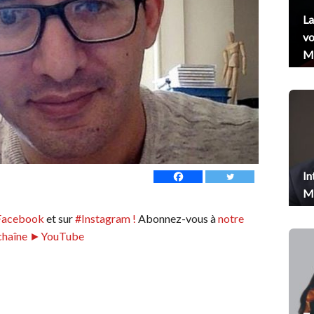
La
vo
Me
In
Me
Facebook
et sur
#Instagram !
Abonnez-vous à
notre
chaîne ►YouTube