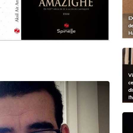
EX
de
H
Vi
ce
di
l’