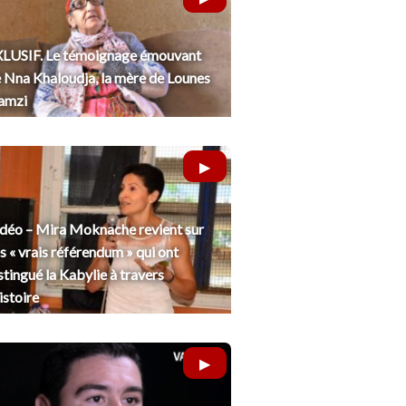
LUSIF. Le témoignage émouvant
 Nna Khaloudja, la mère de Lounes
amzi
déo – Mira Moknache revient sur
s « vrais référendum » qui ont
stingué la Kabylie à travers
histoire