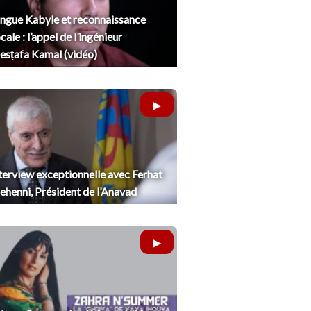
ngue Kabyle et reconnaissance
cale : l’appel de l’ingénieur
sṭafa Kamal (vidéo)
terview exceptionnelle avec Ferhat
henni, Président de l’Anavad