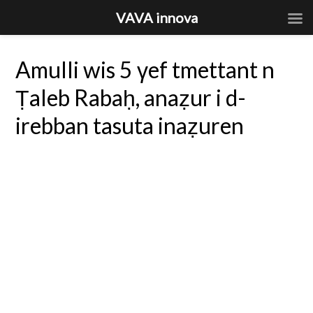
VAVA innova
Amulli wis 5 γef tmettant n
Ṭaleb Rabaḥ, anaẓur i d-
irebban tasuta inaẓuren