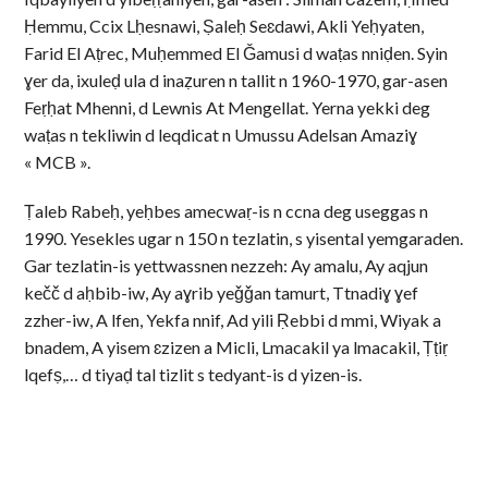
Ḥemmu, Ccix Lḥesnawi, Ṣaleḥ Seɛdawi, Akli Yeḥyaten,
Farid El Aṭrec, Muḥemmed El Ǧamusi d waṭas nniḍen. Syin
ɣer da, ixuleḍ ula d inaẓuren n tallit n 1960-1970, gar-asen
Feṛḥat Mhenni, d Lewnis At Mengellat. Yerna yekki deg
waṭas n tekliwin d leqdicat n Umussu Adelsan Amaziɣ
« MCB ».
Ṭaleb Rabeḥ, yeḥbes amecwaṛ-is n ccna deg useggas n
1990. Yesekles ugar n 150 n tezlatin, s yisental yemgaraden.
Gar tezlatin-is yettwassnen nezzeh: Ay amalu, Ay aqjun
kečč d aḥbib-iw, Ay aɣrib yeǧǧan tamurt, Ttnadiɣ ɣef
zzher-iw, A lfen, Yekfa nnif, Ad yili Ṛebbi d mmi, Wiyak a
bnadem, A yisem ɛzizen a Micli, Lmacakil ya lmacakil, Ṭṭiṛ
lqefṣ,… d tiyaḍ tal tizlit s tedyant-is d yizen-is.