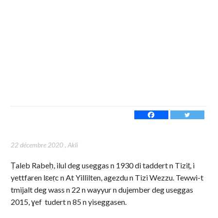
22 décembre 2020
,
Akli
Ṭaleb Rabeḥ, ilul deg useggas n 1930 di taddert n Tiziṭ, i
yettfaren lɛeṛc n At Yillilten, agezdu n Tizi Wezzu. Tewwi-t
tmijalt deg wass n 22 n wayyur n dujember deg useggas
2015, ɣef tudert n 85 n yiseggasen.