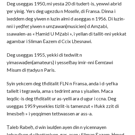
Deg useggas 1950, mi yesɛa 20 di tudert-is, yewwi abrid
ɣer yinig. Yers deg ugezdu n
Moselle
, di Fransa. Dinna i
ixeddem deg yiwen n luzin almi d aseggas n 1956. Di luzin-
nni i yeḍfeṛ yiwen n umẓawan{musicien} d Amẓabi,
ssawalen-as « Ḥamid U Mẓabi », i yellan di tallit-nni yekkat
agambar i Sliman Ɛazem d Ccix Lḥesnawi.
Deg useggas 1955, yekki di tedwilt n
yimaswaḍen{amateurs} i yesselḥay imir-nni Ɛemṛawi
Misum di ṛṛadyu n Paris.
Syin yekcem deg tfidiṛalit FLN n Fransa, anda i d-yefka
tallelt i tegrawla, ama s tedrimt ama s yisallen. Maca
leqdic-is deg tfidiṛalit ur as-yelli ara d ugur i ccna. Deg
useggas 1959 yesekles tizlit-is tamenzut « Ifukk zzit di
lmesbeḥ » i yeqqimen tettwassen ar ass-a.
Ṭaleb Rabeḥ, d win ixulḍen ayen din n yicennayen
Iqbayliyen d yibeṛṛaniyen, gar-asen : Sliman Ɛazem, Ḥmed