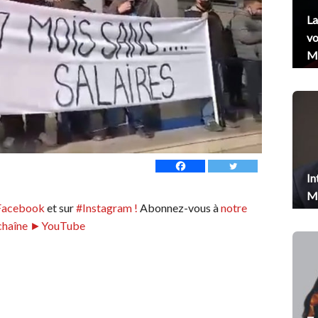
La
vo
Me
In
Me
Facebook
et sur
#Instagram !
Abonnez-vous à
notre
chaîne ►YouTube