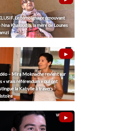
LUSIF. Le témoignage émouvant
 Nna Khaloudja, la mère de Lounes
amzi
déo – Mira Moknache revient sur
s « vrais référendum » qui ont
stingué la Kabylie à travers
histoire