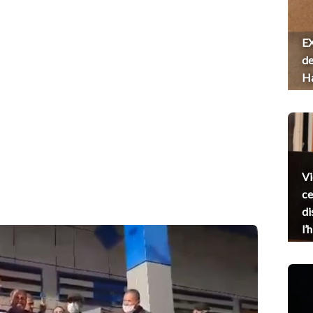
EX
de
H
Vi
ce
di
l’