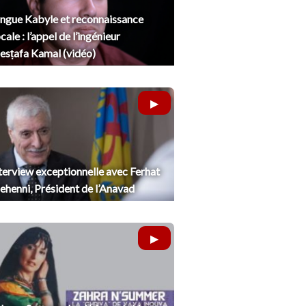
ngue Kabyle et reconnaissance
cale : l’appel de l’ingénieur
sṭafa Kamal (vidéo)
terview exceptionnelle avec Ferhat
henni, Président de l’Anavad