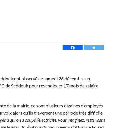
e Seddouk ont observé ce samedi 26 décembre un
PC de Seddouk pour revendiquer 17 mois de salaire
te de la mairie, ce sont plusieurs dizaines d’employés
r voix alors qu’ils traversent une période très difficile
yés à qui on a coupé l’électricité, vous imaginez, rester sans
oupé le gaz ! Ils n’ont pas de quoi payer
» s’offusque Fouad