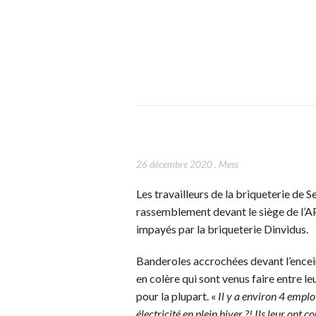
26 décembre 2020
,
Mess
Les travailleurs de la briqueterie d
rassemblement devant le siège de l’A
impayés par la briqueterie Dinvidus.
Banderoles accrochées devant l’encein
en colère qui sont venus faire entre leu
pour la plupart. «
Il y a environ 4 emplo
électricité en plein hiver ?! Ils leur ont c