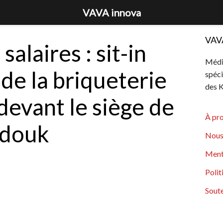
VAVA innova
VAV
salaires : sit-in
Média
 de la briqueterie
spéci
des K
devant le siège de
À pr
ddouk
Nous
Ment
Polit
Soute