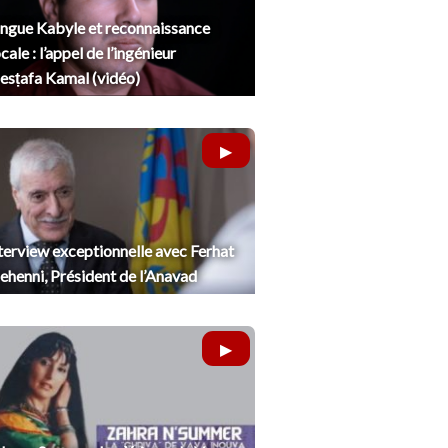
ngue Kabyle et reconnaissance
cale : l’appel de l’ingénieur
sṭafa Kamal (vidéo)
terview exceptionnelle avec Ferhat
henni, Président de l’Anavad