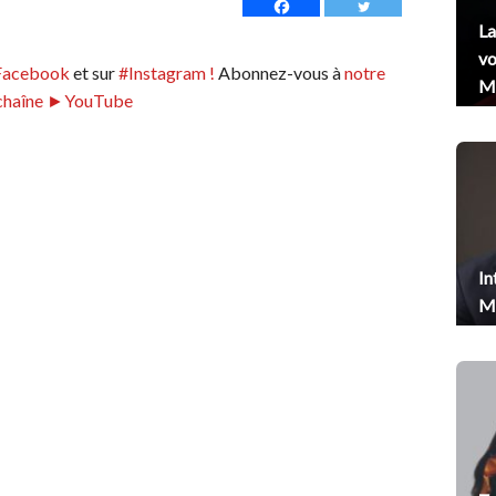
La
vo
Facebook
et sur
#Instagram !
Abonnez-vous à
notre
Me
chaîne ►YouTube
In
Me