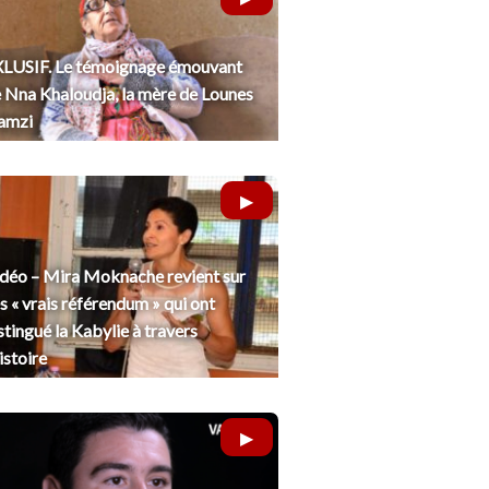
LUSIF. Le témoignage émouvant
 Nna Khaloudja, la mère de Lounes
amzi
déo – Mira Moknache revient sur
s « vrais référendum » qui ont
stingué la Kabylie à travers
histoire