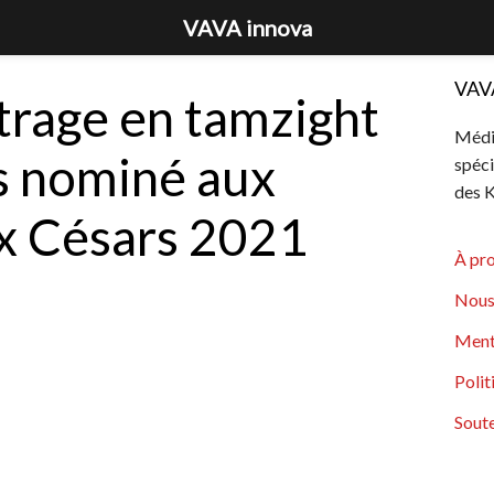
VAVA innova
VAV
trage en tamzight
Média
s nominé aux
spéci
des K
ux Césars 2021
À pr
Nous
Ment
Polit
Soute