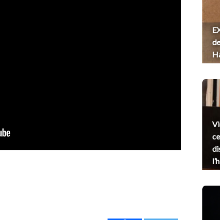
EX
de
H
Vi
ce
di
l’