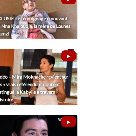
LUSIF. Le témoignage émouvant
 Nna Khaloudja, la mère de Lounes
amzi
déo – Mira Moknache revient sur
s « vrais référendum » qui ont
stingué la Kabylie à travers
histoire