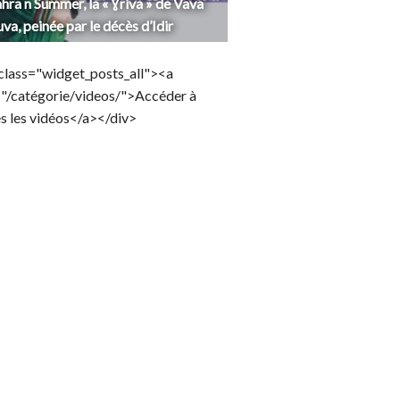
hra n Summer, la « Ɣriva » de Vava
uva, peinée par le décès d’Idir
class="widget_posts_all"><a
="/catégorie/videos/">Accéder à
s les vidéos</a></div>