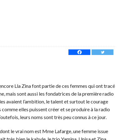
 encore Lla Zina font partie de ces femmes qui ont tracé
ne, mais sont aussi les fondatrices de la première radio
es avaient l’ambition, le talent et surtout le courage
s comme elles puissent créer et se produire à la radio
Toutefois, leurs noms sont très peu connus à ce jour.
t, dont le vrai nom est Mme Lafarge, une femme issue
ait très bien le kabyle, le trio Yamina, Unisa et Zina