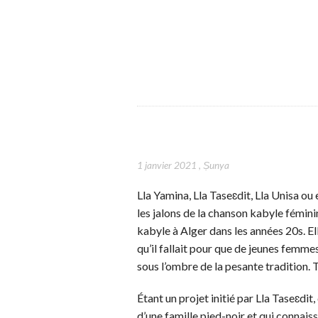
1 janvier 2021
,
Ṣunya
Lla Yamina, Lla Taseɛdit, Lla Unisa ou
les jalons de la chanson kabyle fémini
kabyle à Alger dans les années 20s. Ell
qu’il fallait pour que de jeunes femme
sous l’ombre de la pesante tradition. 
Étant un projet initié par Lla Taseɛdi
d’une famille pied-noir et qui connaiss