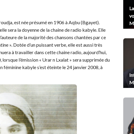
La
vo
rroudja, est née présumé en 1906 à Aqbu (Bgayet).
Me
elle sera la doyenne de la chaine de radio kabyle. Elle
a l’auteure de la majorité des chansons chantées par ce
tine ». Dotée d’un puissant verbe, elle est aussi très
nuera à travailler dans cette chaine radio, aujourd’hui,
, lorsque l’émission « Urar n Lxalat » sera supprimée du
 féminine kabyle s’est éteinte le 24 janvier 2008, à
In
Me