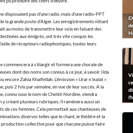
 ont pu produire des chefs d’œuvre.
ne disposaient pas d’une radio, mais d’une radio-PPT
EX
 de la grande poste d’Alger. Les enregistrements n’étant
de
ait au moins de transmettre leur voix en faisant des
H
estinées aux émigrés, ont très vite conquis les
à l’aide de récepteurs radiophoniques, toutes leurs
upe commencera à s’élargir et formera une chorale de
uses dont des noms son connus à ce jour, à savoir Jida
Vi
u encore Zahia Khalfellah. L’émission « Urar n lxalat »
ce
e, puis 2 fois par semaine, en vue de leur succès. A la
di
e, connu sous le nom de Cheikh Nordine, viendra
l’
 y créant plusieurs rubriques. Il ramènera aussi un
ts de ces femmes. Cela permettait aux chanteuses de
mations diverses telles que le chant, le théâtre et la
e production collective pour que chacune puisse faire