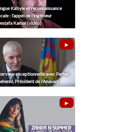
ngue Kabyle et reconnaissance
cale : l’appel de l’ingénieur
sṭafa Kamal (vidéo)
terview exceptionnelle avec Ferhat
henni, Président de l’Anavad