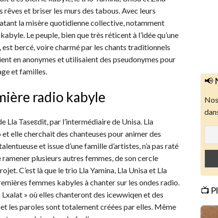
urs rêves et briser les murs des tabous. Avec leurs
elatant la misère quotidienne collective, notamment
 kabyle. Le peuple, bien que très réticent à l’idée qu’une
 est bercé, voire charmé par les chants traditionnels
aient en anonymes et utilisaient des pseudonymes pour
ge et familles.
📢 
mière radio kabyle
Nos 
dans
e Lla Taseɛdit, par l’intermédiaire de Unisa. Lla
io et elle cherchait des chanteuses pour animer des
alentueuse et issue d’une famille d’artistes, n’a pas raté
e ramener plusieurs autres femmes, de son cercle
ojet. C’est là que le trio Lla Yamina, Lla Unisa et Lla
 premières femmes kabyles à chanter sur les ondes radio.
📺 P
 n Lxalat » où elles chanteront des icewwiqen et des
 et les paroles sont totalement créées par elles. Même