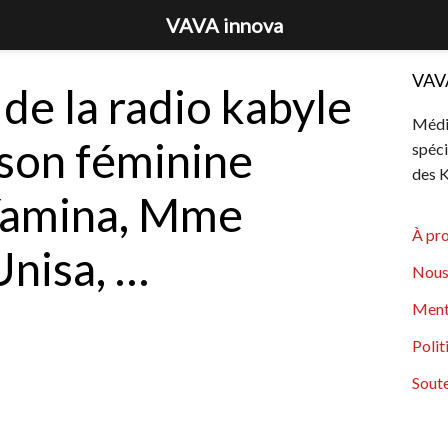
VAVA innova
VAV
de la radio kabyle
Média
nson féminine
spéci
des K
 Yamina, Mme
À pr
Unisa, …
Nous
Ment
Polit
Soute