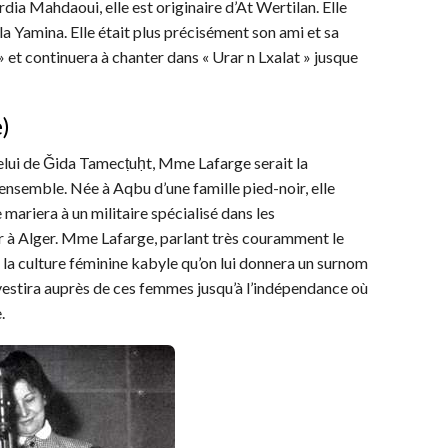
dia Mahdaoui, elle est originaire d’At Wertilan. Elle
Lla Yamina. Elle était plus précisément son ami et sa
a » et continuera à chanter dans « Urar n Lxalat » jusque
e)
elui de Ǧida Tamecṭuḥt, Mme Lafarge serait la
 ensemble. Née à Aqbu d’une famille pied-noir, elle
e mariera à un militaire spécialisé dans les
ler à Alger. Mme Lafarge, parlant très couramment le
 la culture féminine kabyle qu’on lui donnera un surnom
investira auprès de ces femmes jusqu’à l’indépendance où
.