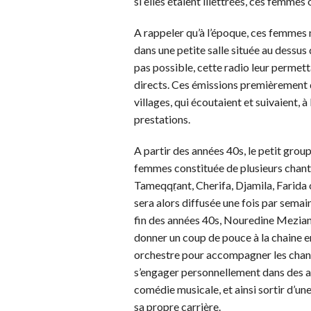
si elles étaient illettrées, ces femmes
A rappeler qu’à l’époque, ces femmes 
dans une petite salle située au dessus
pas possible, cette radio leur permett
directs. Ces émissions premièrement d
villages, qui écoutaient et suivaient, 
prestations.
A partir des années 40s, le petit gro
femmes constituée de plusieurs chante
Tameqqṛant, Cherifa, Djamila, Farida o
sera alors diffusée une fois par semain
fin des années 40s, Nouredine Mezian
donner un coup de pouce à la chaine en
orchestre pour accompagner les chan
s’engager personnellement dans des ani
comédie musicale, et ainsi sortir d’un
sa propre carrière.