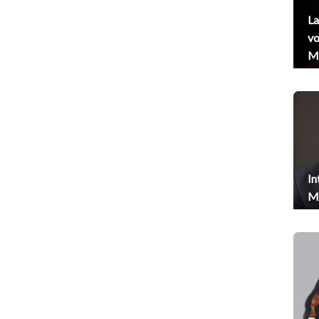
La
vo
Me
In
Me