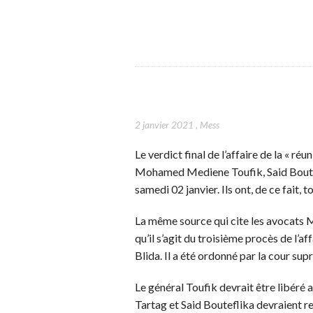
2 janvier 2021
,
Mess
Le verdict final de l’affaire de la « r
Mohamed Mediene Toufik, Said Boutef
samedi 02 janvier. Ils ont, de ce fait, 
La même source qui cite les avocats
qu’il s’agit du troisième procès de l’af
Blida. Il a été ordonné par la cour su
Le général Toufik devrait être libéré 
Tartag et Said Bouteflika devraient re