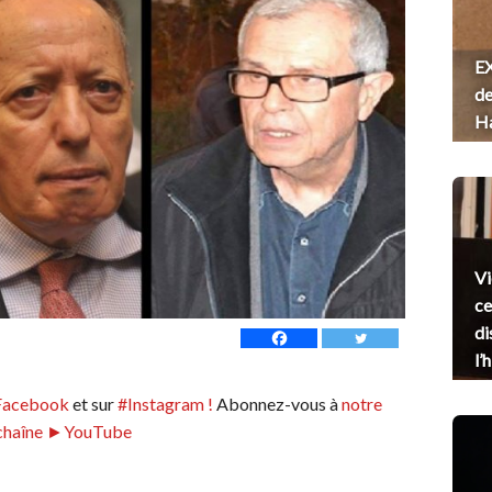
EX
de
H
Vi
ce
di
l’
Facebook
et sur
#Instagram !
Abonnez-vous à
notre
chaîne ►YouTube