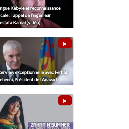
ngue Kabyle et reconnaissance
cale : l’appel de l’ingénieur
sṭafa Kamal (vidéo)
terview exceptionnelle avec Ferhat
henni, Président de l’Anavad