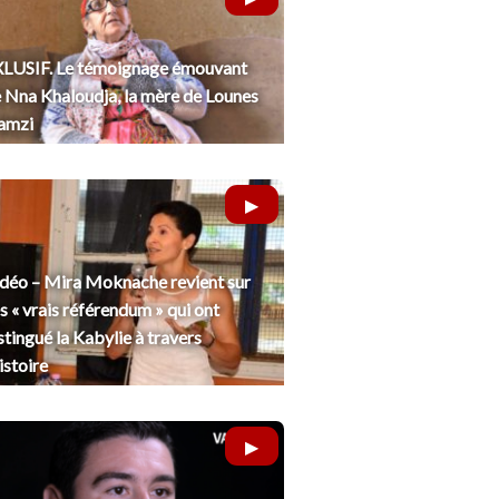
LUSIF. Le témoignage émouvant
 Nna Khaloudja, la mère de Lounes
amzi
déo – Mira Moknache revient sur
s « vrais référendum » qui ont
stingué la Kabylie à travers
histoire