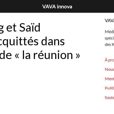
VAVA innova
VAV
g et Saïd
Média
cquittés dans
spéci
des K
 de « la réunion »
À pr
Nous
Ment
Polit
Soute