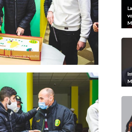
La
vo
Me
In
Me