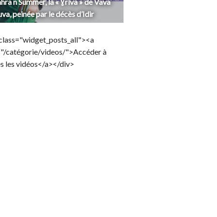
hra n Summer, la « Ɣriva » de Vava
uva, peinée par le décès d’Idir
class="widget_posts_all"><a
="/catégorie/videos/">Accéder à
s les vidéos</a></div>