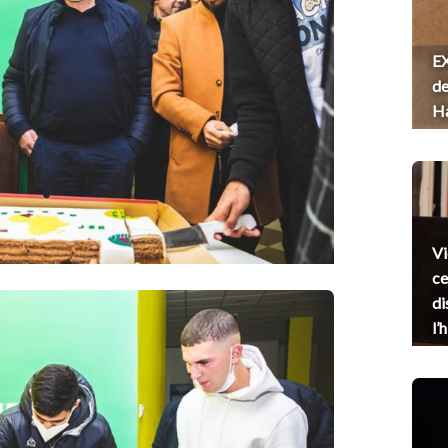
EX
de
H
Vi
ce
di
l’