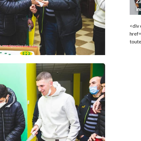
Za
in
<div 
href
toute