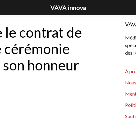
VAVA innova
VAV
e le contrat de
Média
e cérémonie
spéci
des K
n son honneur
À pr
Nous
Ment
Polit
Soute