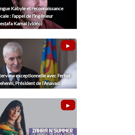
ngue Kabyle et reconnaissance
cale : l’appel de l’ingénieur
sṭafa Kamal (vidéo)
terview exceptionnelle avec Ferhat
henni, Président de l’Anavad