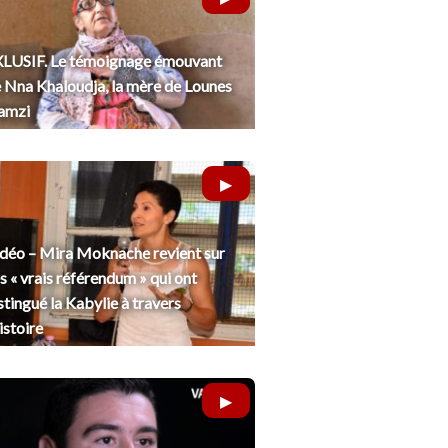
LUSIF. Le témoignage émouvant
 Nna Khaloudja, la mère de Lounes
amzi
déo – Mira Moknache revient sur
s « vrais référendum » qui ont
stingué la Kabylie à travers
histoire