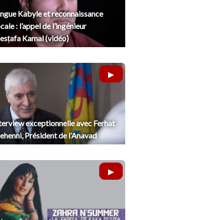
ngue Kabyle et reconnaissance
cale : l’appel de l’ingénieur
sṭafa Kamal (vidéo)
terview exceptionnelle avec Ferhat
henni, Président de l’Anavad