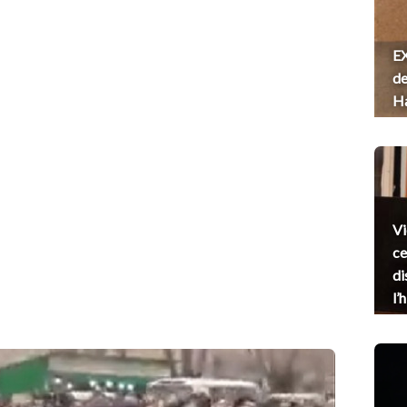
EX
de
H
Vi
ce
di
l’