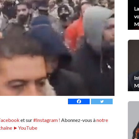
La
vo
Me
In
Me
Facebook
et sur
#Instagram !
Abonnez-vous à
notre
chaîne ►YouTube