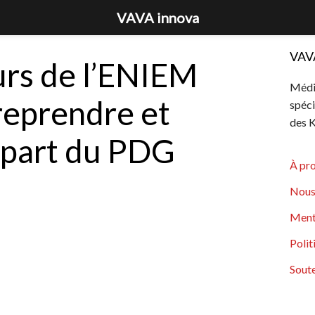
VAVA innova
VAV
eurs de l’ENIEM
Média
reprendre et
spéci
des K
épart du PDG
À pr
Nous
Ment
Polit
Soute