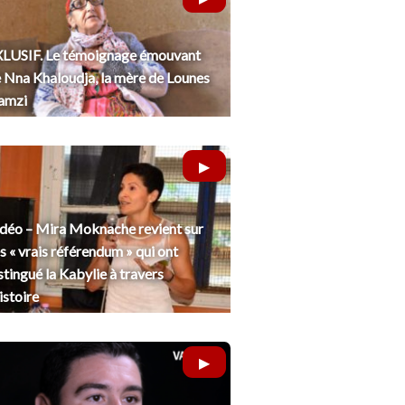
LUSIF. Le témoignage émouvant
 Nna Khaloudja, la mère de Lounes
amzi
déo – Mira Moknache revient sur
s « vrais référendum » qui ont
stingué la Kabylie à travers
histoire