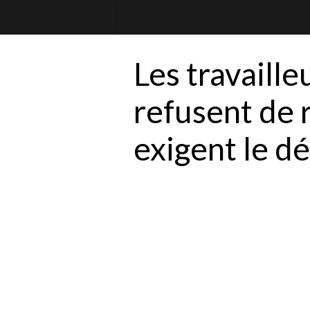
Les travaill
refusent de 
exigent le d