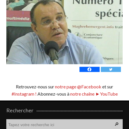
Retrouvez-nous sur
notre page @Facebook
et sur
#Instagram !
Abonnez-vous à
notre chaîne ►YouTube
Rechercher
R