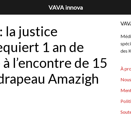
VAVA innova
VAV
 la justice
Média
equiert 1 an de
spéci
des K
 à l’encontre de 15
À pr
 drapeau Amazigh
Nous
Ment
Polit
Soute