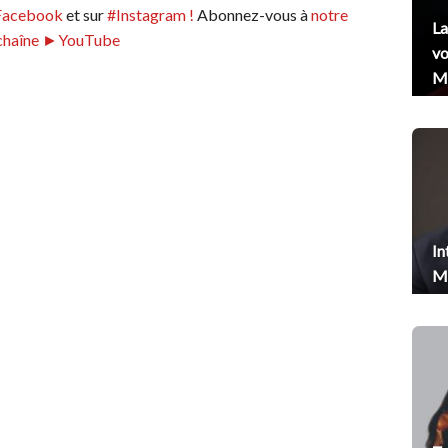
Facebook
et sur
#Instagram !
Abonnez-vous à
notre
La
chaîne ►YouTube
vo
Me
In
Me