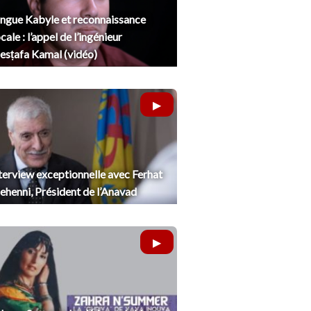
ngue Kabyle et reconnaissance
cale : l’appel de l’ingénieur
sṭafa Kamal (vidéo)
terview exceptionnelle avec Ferhat
henni, Président de l’Anavad