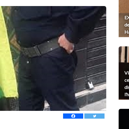
EX
de
H
Vi
ce
di
l’