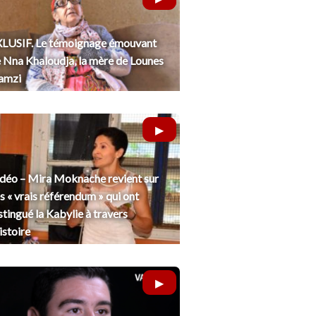
LUSIF. Le témoignage émouvant
 Nna Khaloudja, la mère de Lounes
amzi
déo – Mira Moknache revient sur
s « vrais référendum » qui ont
stingué la Kabylie à travers
histoire