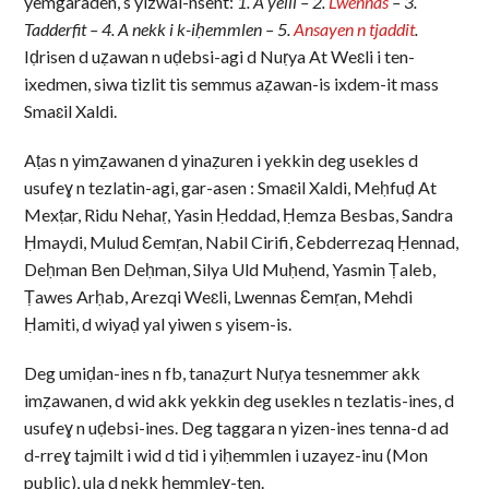
yemgaraden, s yizwal-nsent:
1. A yelli – 2.
Lwennas
– 3.
Tadderfit – 4. A nekk i k-iḥemmlen – 5.
Ansayen n tjaddit
.
Iḍrisen d uẓawan n uḍebsi-agi d Nuṛya At Weɛli i ten-
ixedmen, siwa tizlit tis semmus aẓawan-is ixdem-it mass
Smaɛil Xaldi.
Aṭas n yimẓawanen d yinaẓuren i yekkin deg usekles d
usufeɣ n tezlatin-agi, gar-asen : Smaɛil Xaldi, Meḥfuḍ At
Mexṭar, Ridu Nehaṛ, Yasin Ḥeddad, Ḥemza Besbas, Sandra
Ḥmaydi, Mulud Ɛemṛan, Nabil Cirifi, Ɛebderrezaq Ḥennad,
Deḥman Ben Deḥman, Silya Uld Muḥend, Yasmin Ṭaleb,
Ṭawes Arḥab, Arezqi Weɛli, Lwennas Ɛemṛan, Mehdi
Ḥamiti, d wiyaḍ yal yiwen s yisem-is.
Deg umiḍan-ines n fb, tanaẓurt Nuṛya tesnemmer akk
imẓawanen, d wid akk yekkin deg usekles n tezlatis-ines, d
usufeɣ n uḍebsi-ines. Deg taggara n yizen-ines tenna-d ad
d-rreɣ tajmilt i wid d tid i yiḥemmlen i uzayez-inu (Mon
public), ula d nekk ḥemmleɣ-ten.