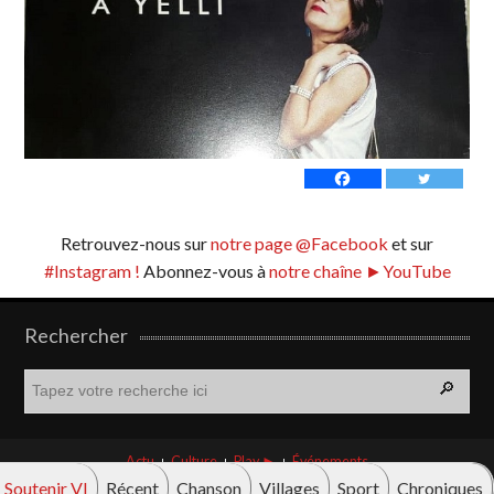
Retrouvez-nous sur
notre page @Facebook
et sur
#Instagram !
Abonnez-vous à
notre chaîne ►YouTube
Rechercher
R
e
c
h
Actu
Culture
Play ►
Événements
e
Soutenir VI
Récent
Chanson
Villages
Sport
Chroniques
r
© Vava innova 2026. Tous droits réservés.