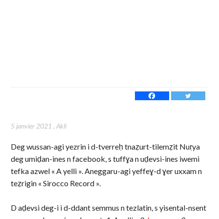
5 janvier 2021
,
Akli
Deg wussan-agi yezrin i d-tverreḥ tnaẓurt-tilemẓit Nuṛya
deg umiḍan-ines n facebook, s tuffɣa n uḍevsi-ines iwemi
tefka azwel « A yelli ». Aneggaru-agi yeffeɣ-d ɣer uxxam n
teẓrigin « Sirocco Record ».
D aḍevsi deg-i i d-ddant semmus n tezlatin, s yisental-nsent