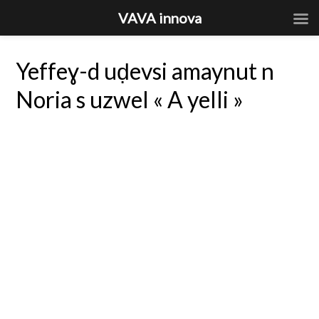
VAVA innova
Yeffeɣ-d uḍevsi amaynut n
Noria s uzwel « A yelli »