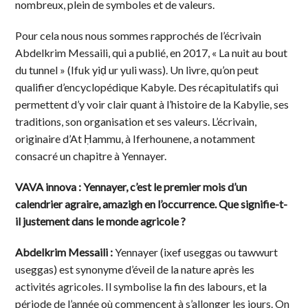
nombreux, plein de symboles et de valeurs.
Pour cela nous nous sommes rapprochés de l’écrivain
Abdelkrim Messaili, qui a publié, en 2017, « La nuit au bout
du tunnel » (Ifuk yiḍ ur yuli wass). Un livre, qu’on peut
qualifier d’encyclopédique Kabyle. Des récapitulatifs qui
permettent d’y voir clair quant à l’histoire de la Kabylie, ses
traditions, son organisation et ses valeurs. L’écrivain,
originaire d’At Ḥammu, à Iferhounene, a notamment
consacré un chapitre à Yennayer.
VAVA innova : Yennayer, c’est le premier mois d’un
calendrier agraire, amazigh en l’occurrence. Que signifie-t-
il justement dans le monde agricole ?
Abdelkrim Messaili :
Yennayer (ixef useggas ou tawwurt
useggas) est synonyme d’éveil de la nature après les
activités agricoles. Il symbolise la fin des labours, et la
période de l’année où commencent à s’allonger les jours. On