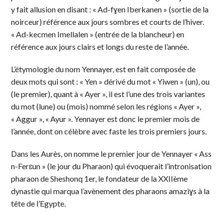
y fait allusion en disant : « Ad-fɣen Iberkanen » (sortie de la
noirceur) référence aux jours sombres et courts de l’hiver.
« Ad-kecmen Imellalen » (entrée de la blancheur) en
référence aux jours clairs et longs du reste de l’année.
L’étymologie du nom Yennayer, est en fait composée de
deux mots qui sont : « Yen » dérivé du mot « Yiwen » (un), ou
(le premier), quant à « Ayer », il est l’une des trois variantes
du mot (lune) ou (mois) nommé selon les régions « Ayer »,
« Aggur », « Ayur ». Yennayer est donc le premier mois de
l’année, dont on célèbre avec faste les trois premiers jours.
Dans les Aurès, on nomme le premier jour de Yennayer « Ass
n-Ferɛun » (le jour du Pharaon) qui évoquerait l’intronisation
pharaon de Sheshonq 1er, le fondateur de la XXIIème
dynastie qui marqua l’avènement des pharaons amaziɣs à la
tête de l’Egypte.