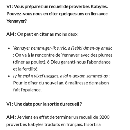
VI : Vous préparez un recueil de proverbes Kabyles.
Pouvez-vous nous en citer quelques uns en lien avec
Yennayer?
AM :
On peut en citer au moins deux :
Yennayer nemmuger-ik s rric, a Ṛebbi ḍmen-aγ amεic
: On va à la rencontre de Yennayer avec des plumes
(dîner au poulet), ô Dieu garanti-nous l’abondance
et la fertilité.
Iy imensi n yixef useggas, a lal n-uxxam semmed-as
:
Pour le dîner du nouvel an, ô maîtresse de maison
fait l’opulence.
VI : Une date pour la sortie du recueil ?
AM :
Je viens en effet de terminer un recueil de 3200
proverbes kabyles traduits en français. Il sortira