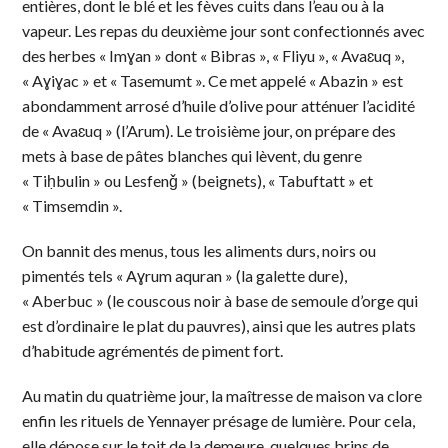
entières, dont le blé et les fèves cuits dans l’eau ou à la
vapeur. Les repas du deuxième jour sont confectionnés avec
des herbes « Imɣan » dont « Bibras », « Fliyu », « Avaɛuq »,
« Aɣiɣac » et « Tasemumt ». Ce met appelé « Abazin » est
abondamment arrosé d’huile d’olive pour atténuer l’acidité
de « Avaɛuq » (l’Arum). Le troisième jour, on prépare des
mets à base de pâtes blanches qui lèvent, du genre
« Tiḥbulin » ou Lesfenǧ » (beignets), « Tabuftatt » et
« Timsemdin ».
On bannit des menus, tous les aliments durs, noirs ou
pimentés tels « Aɣrum aquran » (la galette dure),
« Aberbuc » (le couscous noir à base de semoule d’orge qui
est d’ordinaire le plat du pauvres), ainsi que les autres plats
d’habitude agrémentés de piment fort.
Au matin du quatrième jour, la maîtresse de maison va clore
enfin les rituels de Yennayer présage de lumière. Pour cela,
elle dépose sur le toit de la demeure, quelques brins de