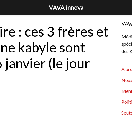
VAVA innova
VAV
ire : ces 3 frères et
Média
ine kabyle sont
spéci
des K
 janvier (le jour
À pr
Nous
Ment
Polit
Soute