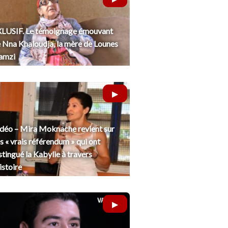
LUSIF. Le témoignage émouvant
 Nna Khaloudja, la mère de Lounes
amzi
déo – Mira Moknache revient sur
s « vrais référendum » qui ont
stingué la Kabylie à travers
histoire