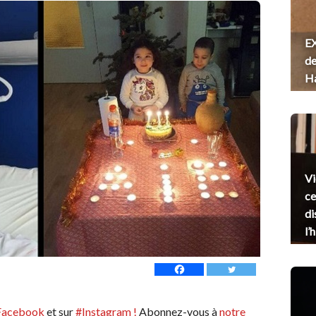
EX
de
H
Vi
ce
di
l’
Facebook
et sur
#Instagram !
Abonnez-vous à
notre