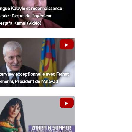
ngue Kabyle et reconnaissance
cale : l’appel de l’ingénieur
sṭafa Kamal (vidéo)
terview exceptionnelle avec Ferhat
henni, Président de l’Anavad