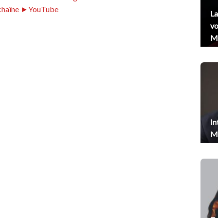
chaîne ►YouTube
La
vo
Me
In
Me