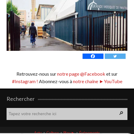
Retrouvez-nous sur
notre page @Facebook
et sur
#Instagram !
Abonnez-vous à
notre chaîne ►YouTube
Rechercher
R
e
c
h
Actu
Culture
Play ►
Événements