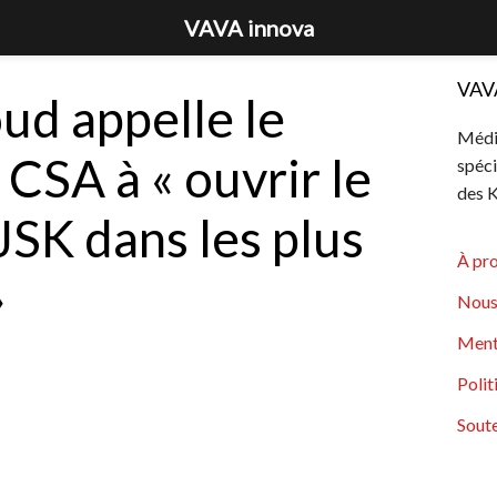
VAVA innova
VAV
ud appelle le
Média
 CSA à « ouvrir le
spéci
des K
 JSK dans les plus
À pr
»
Nous
Ment
Polit
Soute