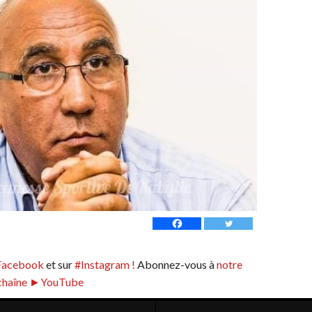
Facebook
et sur
#Instagram !
Abonnez-vous à
notre
chaîne ►YouTube