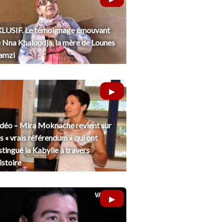
LUSIF. Le témoignage émouvant
 Nna Khaloudja, la mère de Lounes
amzi
déo – Mira Moknache revient sur
s « vrais référendum » qui ont
stingué la Kabylie à travers
histoire