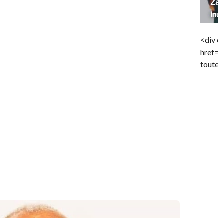
Za
in
<div 
href
toute