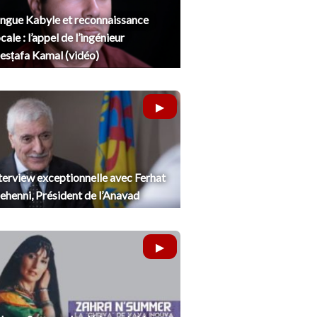
ngue Kabyle et reconnaissance
cale : l’appel de l’ingénieur
sṭafa Kamal (vidéo)
terview exceptionnelle avec Ferhat
henni, Président de l’Anavad