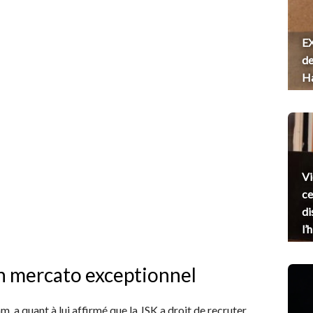
EX
de
H
Vi
ce
di
l’
n mercato exceptionnel
, a quant à lui affirmé que la JSK a droit de recruter