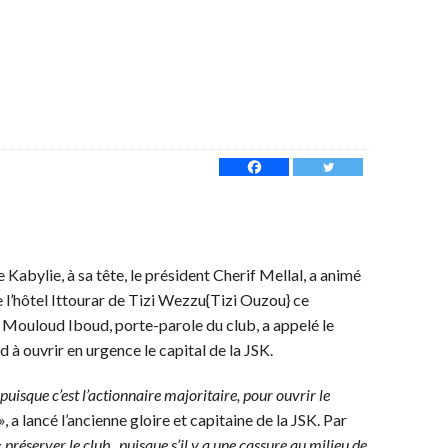
 Kabylie, à sa tête, le président Cherif Mellal, a animé
 l’hôtel Ittourar de Tizi Wezzu{Tizi Ouzou} ce
, Mouloud Iboud, porte-parole du club, a appelé le
à ouvrir en urgence le capital de la JSK.
uisque c’est l’actionnaire majoritaire, pour ouvrir le
», a lancé l’ancienne gloire et capitaine de la JSK. Par
«
préserver le club, puisque s’il y a une cassure au milieu de