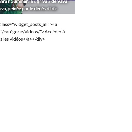
hra n Summer, la « Ɣriva » de Vava
uva, peinée par le décès d’Idir
class="widget_posts_all"><a
="/catégorie/videos/">Accéder à
s les vidéos</a></div>