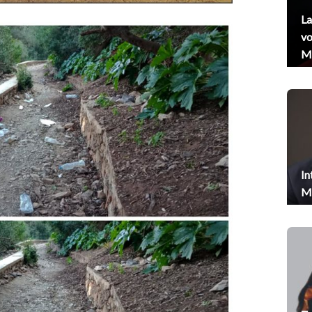
La
vo
Me
In
Me