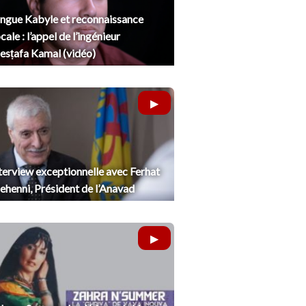
ngue Kabyle et reconnaissance
cale : l’appel de l’ingénieur
sṭafa Kamal (vidéo)
terview exceptionnelle avec Ferhat
henni, Président de l’Anavad