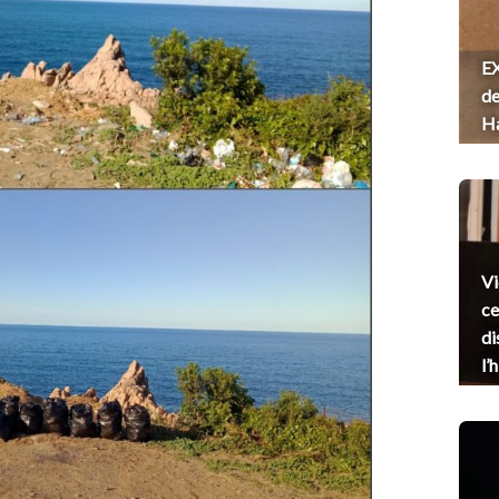
EX
de
H
Vi
ce
di
l’