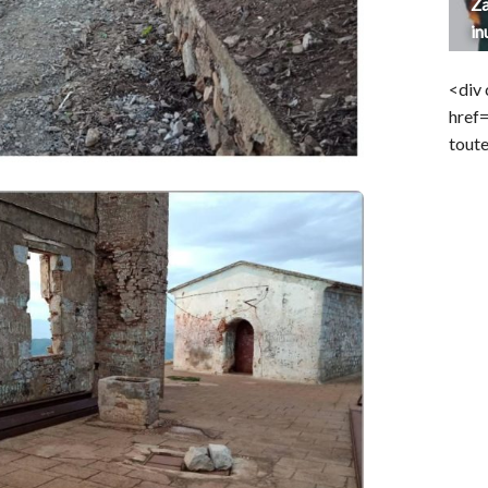
Za
in
<div 
href
toute