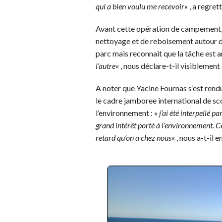
qui a bien voulu me recevoir
« , a regret
Avant cette opération de campement, i
nettoyage et de reboisement autour du 
parc mais reconnait que la tâche est a
l’autre
« , nous déclare-t-il visiblement 
A noter que Yacine Fournas s’est rendu
le cadre jamboree international de scou
l’environnement : «
j’ai été interpellé pa
grand intérêt porté à l’environnement. C
retard qu’on a chez nous
« , nous a-t-il 