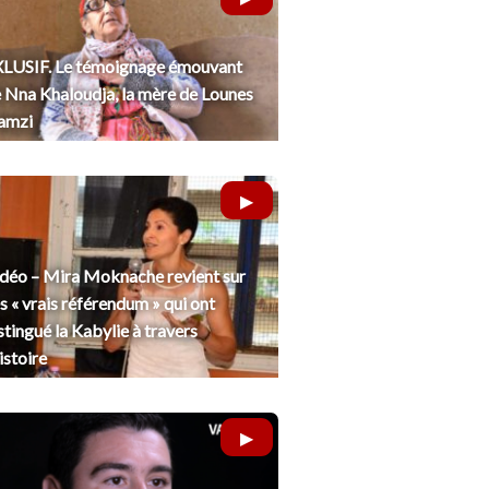
LUSIF. Le témoignage émouvant
 Nna Khaloudja, la mère de Lounes
amzi
déo – Mira Moknache revient sur
s « vrais référendum » qui ont
stingué la Kabylie à travers
histoire