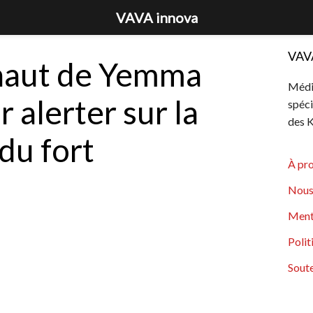
VAVA innova
VAV
 haut de Yemma
Média
 alerter sur la
spéci
des K
du fort
À pr
Nous
Ment
Polit
Soute