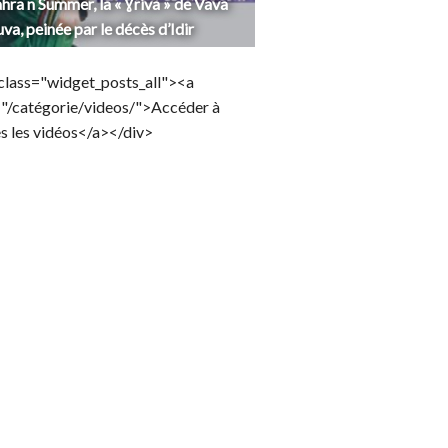
hra n Summer, la « Ɣriva » de Vava
uva, peinée par le décès d’Idir
class="widget_posts_all"><a
="/catégorie/videos/">Accéder à
s les vidéos</a></div>