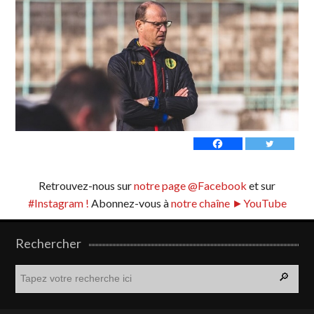
Retrouvez-nous sur
notre page @Facebook
et sur
#Instagram !
Abonnez-vous à
notre chaîne ►YouTube
Rechercher
R
e
c