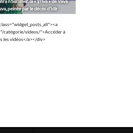
hra n Summer, la « Ɣriva » de Vava
uva, peinée par le décès d’Idir
class="widget_posts_all"><a
="/catégorie/videos/">Accéder à
s les vidéos</a></div>