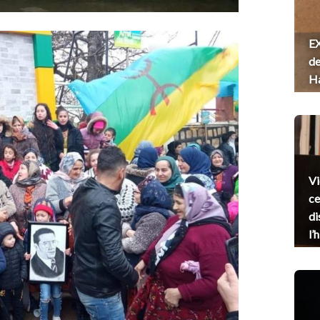
EX
de
H
Vi
ce
di
l’