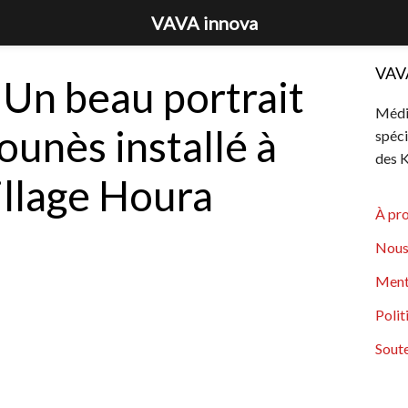
VAVA innova
VAV
Un beau portrait
Média
unès installé à
spéci
des K
illage Houra
À pr
Nous
Ment
Polit
Soute