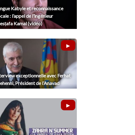
ngue Kabyle et reconnaissance
cale : l’appel de l’ingénieur
sṭafa Kamal (vidéo)
terview exceptionnelle avec Ferhat
henni, Président de l’Anavad