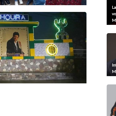
La
vo
Me
In
Me