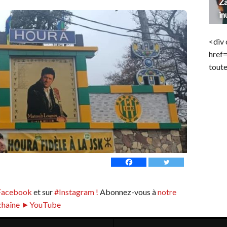
Za
in
<div 
href
toute
Facebook
et sur
#Instagram !
Abonnez-vous à
notre
chaîne ►YouTube