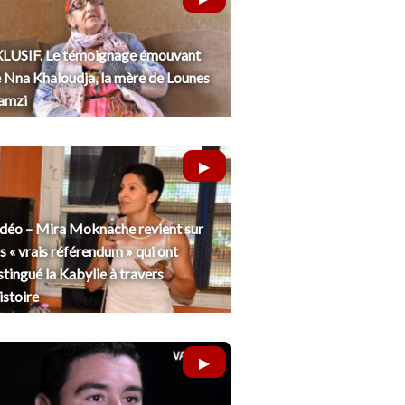
LUSIF. Le témoignage émouvant
 Nna Khaloudja, la mère de Lounes
amzi
déo – Mira Moknache revient sur
s « vrais référendum » qui ont
stingué la Kabylie à travers
histoire