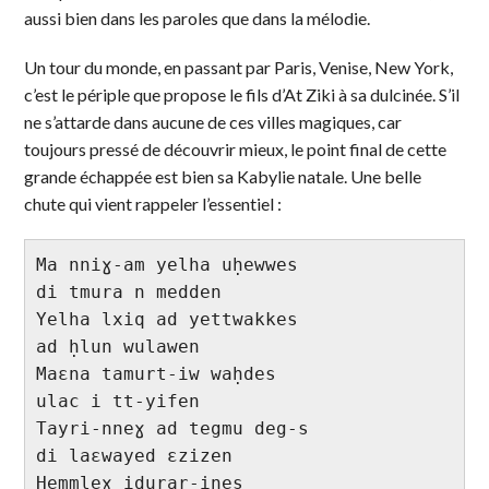
aussi bien dans les paroles que dans la mélodie.
Un tour du monde, en passant par Paris, Venise, New York,
c’est le périple que propose le fils d’At Ziki à sa dulcinée. S’il
ne s’attarde dans aucune de ces villes magiques, car
toujours pressé de découvrir mieux, le point final de cette
grande échappée est bien sa Kabylie natale. Une belle
chute qui vient rappeler l’essentiel :
Ma nniɣ-am yelha uḥewwes

di tmura n medden

Yelha lxiq ad yettwakkes

ad ḥlun wulawen

Maɛna tamurt-iw waḥdes

ulac i tt-yifen

Tayri-nneɣ ad tegmu deg-s

di laɛwayed ɛzizen

Ḥemmleɣ idurar-ines
