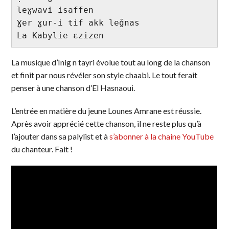
leɣwavi isaffen

Ɣer ɣur-i tif akk leǧnas

La Kabylie ɛzizen
La musique d’Inig n tayri évolue tout au long de la chanson
et finit par nous révéler son style chaabi. Le tout ferait
penser à une chanson d’El Hasnaoui.
L’entrée en matière du jeune Lounes Amrane est réussie.
Après avoir apprécié cette chanson, il ne reste plus qu’à
l’ajouter dans sa palylist et à
s’abonner à la chaine YouTube
du chanteur. Fait !