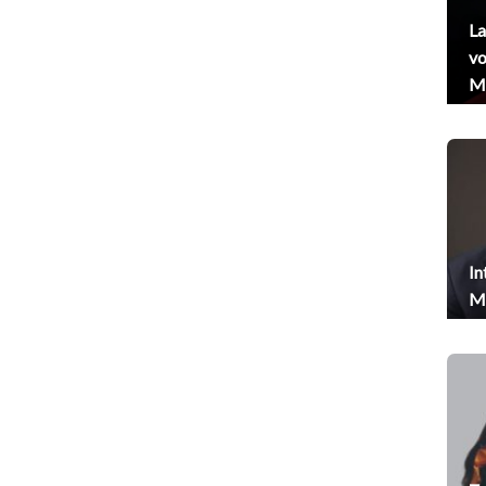
La
vo
Me
In
Me