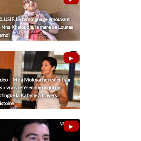
LUSIF. Le témoignage émouvant
 Nna Khaloudja, la mère de Lounes
amzi
déo – Mira Moknache revient sur
s « vrais référendum » qui ont
stingué la Kabylie à travers
histoire