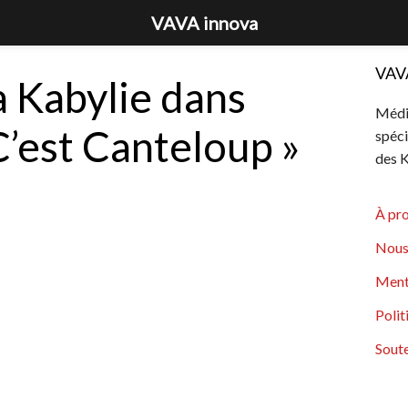
VAVA innova
VAV
a Kabylie dans
Média
C’est Canteloup »
spéci
des K
À pr
Nous
Ment
Polit
Soute