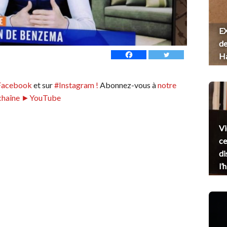
EX
de
H
Facebook
et sur
#Instagram !
Abonnez-vous à
notre
chaîne ►YouTube
Vi
ce
di
l’