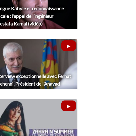
ngue Kabyle et reconnaissance
cale : l’appel de l’ingénieur
sṭafa Kamal (vidéo)
terview exceptionnelle avec Ferhat
henni, Président de l’Anavad