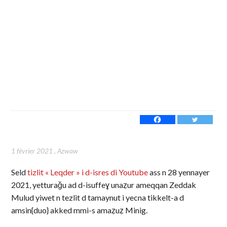
1 février 2021
,
Azwaw
Seld
tizlit « Leqder » i d-isres di Youtube
ass n 28 yennayer
2021, yetturaǧu ad d-isuffeɣ unaẓur ameqqan Zeddak
Mulud yiwet n tezlit d tamaynut i yecna tikkelt-a d
amsin{duo} akked mmi-s amaẓuẓ Minig.