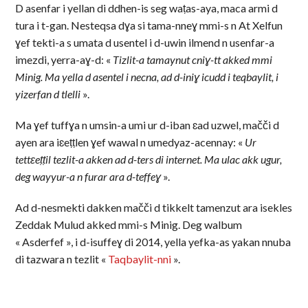
D asenfar i yellan di ddhen-is seg waṭas-aya, maca armi d
tura i t-gan. Nesteqsa dɣa si tama-nneɣ mmi-s n At Xelfun
ɣef tekti-a s umata d usentel i d-uwin ilmend n usenfar-a
imezdi, yerra-aɣ-d: «
Tizlit-a tamaynut cniɣ-tt akked mmi
Minig. Ma yella d asentel i necna, ad d-iniɣ icudd i teqbaylit, i
yizerfan d tlelli
».
Ma ɣef tuffɣa n umsin-a umi ur d-iban ɛad uzwel, mačči d
ayen ara iɛeṭṭlen ɣef wawal n umedyaz-acennay: «
Ur
tettɛeṭṭil tezlit-a akken ad d-ters di internet. Ma ulac akk ugur,
deg wayyur-a n furar ara d-teffeɣ
».
Ad d-nesmekti dakken mačči d tikkelt tamenzut ara isekles
Zeddak Mulud akked mmi-s Minig. Deg walbum
« Asderfef », i d-isuffeɣ di 2014, yella yefka-as yakan nnuba
di tazwara n tezlit «
Taqbaylit-nni
».