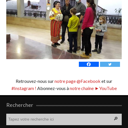
Retrouvez-nous sur
notre page @Facebook
et sur
#Instagram !
Abonnez-vous à
notre chaîne ►YouTube
Rechercher
R
e