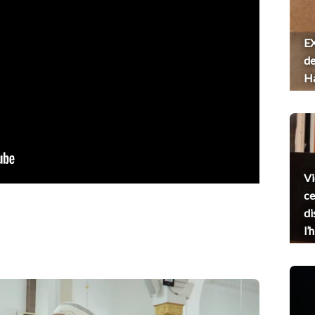
EX
de
H
Vi
ce
di
l’