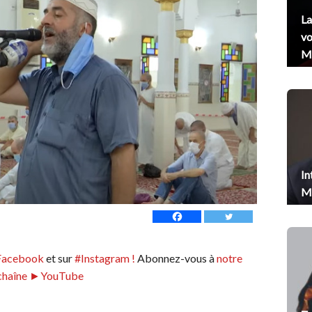
La
vo
Me
In
Me
Facebook
et sur
#Instagram !
Abonnez-vous à
notre
chaîne ►YouTube