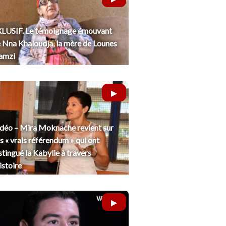
LUSIF. Le témoignage émouvant
 Nna Khaloudja, la mère de Lounes
amzi
déo – Mira Moknache revient sur
s « vrais référendum » qui ont
stingué la Kabylie à travers
histoire