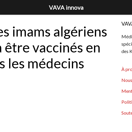
VAVA innova
VAV
es imams algériens
Média
 être vaccinés en
spéci
des K
ès les médecins
À pr
Nous
Ment
Polit
Soute