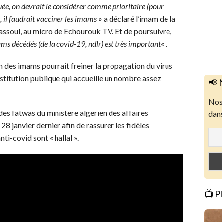
uée, on devrait le considérer comme prioritaire (pour
, il faudrait vacciner les imams
» a déclaré l’imam de la
assoul, au micro de Echourouk TV. Et de poursuivre,
s décédés (de la covid-19, ndlr) est très important
« .
n des imams pourrait freiner la propagation du virus
stitution publique qui accueille un nombre assez
📢 
Nos 
des fatwas du ministère algérien des affaires
dans
28 janvier dernier afin de rassurer les fidèles
nti-covid sont « hallal ».
📺 P