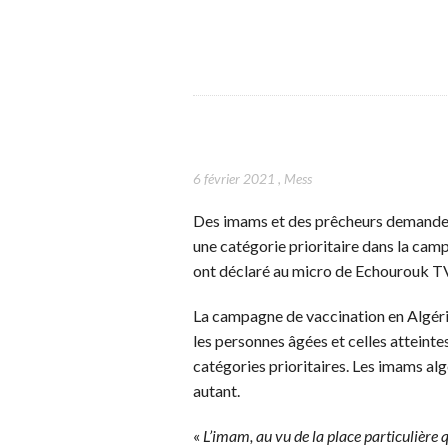
6 février 2021
,
Mess
Des imams et des prêcheurs demanden
une catégorie prioritaire dans la camp
ont déclaré au micro de Echourouk TV
La campagne de vaccination en Algérie
les personnes âgées et celles attein
catégories prioritaires. Les imams alg
autant.
«
L’imam, au vu de la place particulière 