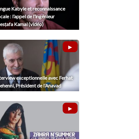
ngue Kabyle et reconnaissance
cale : l’appel de l’ingénieur
sṭafa Kamal (vidéo)
terview exceptionnelle avec Ferhat
henni, Président de l’Anavad