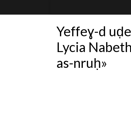
Yeffeɣ-d uḍe
Lycia Nabeth
as-nruḥ»