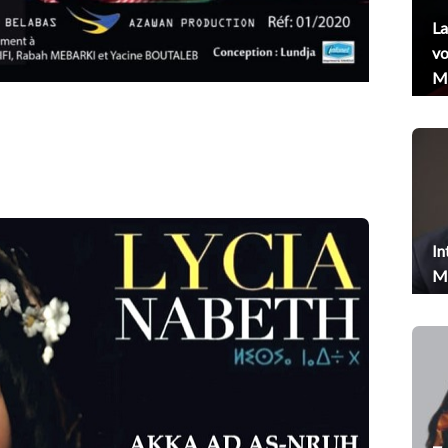
La
vo
Me
In
Me