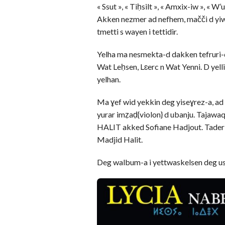
« Ssut », « Tiḥsilt », « Amxix-iw », « W
Akken nezmer ad nefhem, mačči d yiwen
tmetti s wayen i tettidir.
Yelha ma nesmekta-d dakken tefruri-d
Wat Leḥsen, Lɛerc n Wat Yenni. D yell
yelhan.
Ma ɣef wid yekkin deg yiseɣrez-a, a
yurar imẓaḍ{violon} d ubanju. Tajaw
HALIT akked Sofiane Hadjout. Taderb
Madjid Halit.
Deg walbum-a i yettwaskelsen deg us