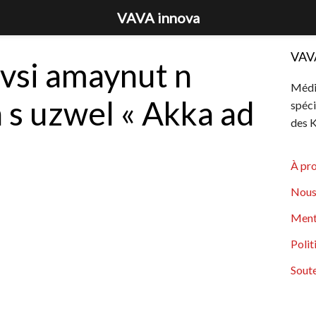
VAVA innova
VAV
vsi amaynut n
Média
 s uzwel « Akka ad
spéci
des K
À pr
Nous
Ment
Polit
Soute