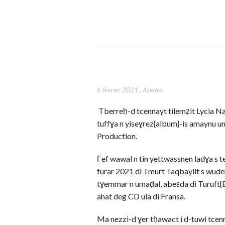
6 février 2021
,
Azwaw
Tberreḥ-d tcennayt tilemẓit Lycia N
tuffɣa n yiseɣrez{album}-is amaynu u
Production.
Γef wawal n tin yettwassnen ladɣa s te
furar 2021 di Tmurt Taqbaylit s wudem
tɣemmar n umaḍal, abeεda di Turuft{E
ahat deg CD ula di Fransa.
Ma nezzi-d ɣer tḥawact i d-tuwi tcenna