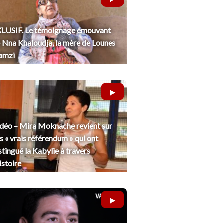
LUSIF. Le témoignage émouvant
 Nna Khaloudja, la mère de Lounes
amzi
déo – Mira Moknache revient sur
s « vrais référendum » qui ont
stingué la Kabylie à travers
histoire