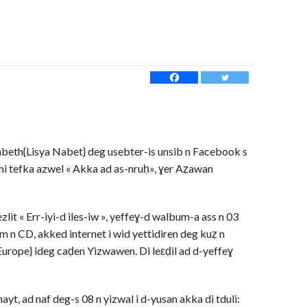
abeth{Lisya Nabet} deg usebter-is unsib n Facebook s
mi tefka azwel « Akka ad as-nruḥ», ɣer Aẓawan
zlit « Err-iyi-d iles-iw », yeffeɣ-d walbum-a ass n 03
 n CD, akked internet i wid yettidiren deg kuẓ n
urope} ideg caḍen Yizwawen. Di leεḍil ad d-yeffeɣ
yt, ad naf deg-s 08 n yizwal i d-yusan akka di tduli: