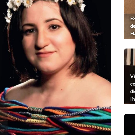
EX
de
H
Vi
ce
di
l’