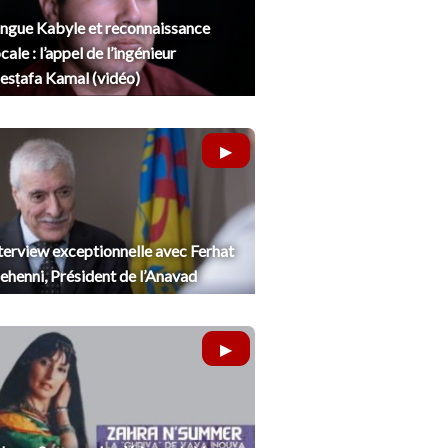
ngue Kabyle et reconnaissance
cale : l’appel de l’ingénieur
sṭafa Kamal (vidéo)
terview exceptionnelle avec Ferhat
henni, Président de l’Anavad