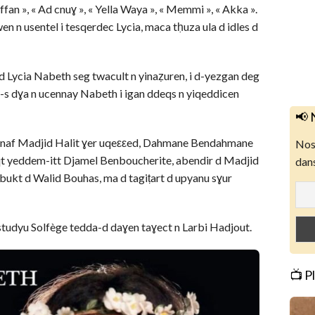
’uffan », « Ad cnuɣ », « Yella Waya », « Memmi », « Akka ».
 n usentel i tesqerdec Lycia, maca tḥuza ula d idles d
 Lycia Nabeth seg twacult n yinaẓuren, i d-yezgan deg
i-s dɣa n ucennay Nabeth i igan ddeqs n yiqeddicen
📢 
d naf Madjid Halit ɣer uqeεεed, Dahmane Bendahmane
Nos 
aqt yeddem-itt Djamel Benboucherite, abendir d Madjid
dans
ukt d Walid Bouhas, ma d tagiṭart d upyanu sɣur
tudyu Solfège tedda-d daɣen taɣect n Larbi Hadjout.
📺 P