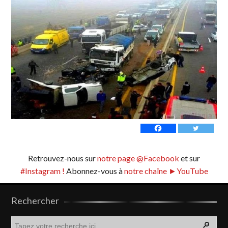
Retrouvez-nous sur
notre page @Facebook
et sur
#Instagram !
Abonnez-vous à
notre chaîne ►YouTube
Rechercher
R